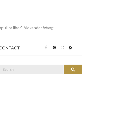
mpul lor liber.” Alexander Wang
CONTACT
Search
Search
or: