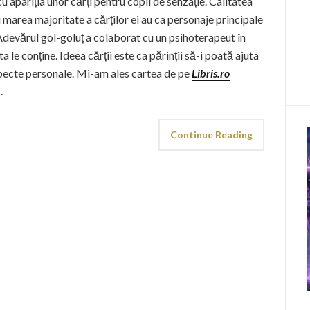
apariția unor cărți pentru copii de senzație. Calitatea
și marea majoritate a cărților ei au ca personaje principale
 Adevărul gol-goluț a colaborat cu un psihoterapeut în
 le conține. Ideea cărții este ca părinții să-i poată ajuta
specte personale. Mi-am ales cartea de pe
Libris.ro
.
Continue Reading