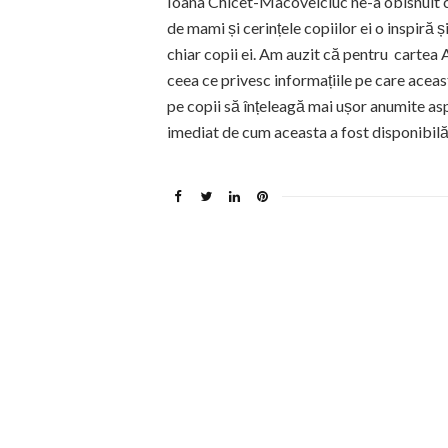
Ioana Chicet-Macoveiciuc ne-a obisnuit cu 
de mami și cerințele copiilor ei o inspiră 
chiar copii ei. Am auzit că pentru cartea
ceea ce privesc informațiile pe care aceasta
pe copii să înțeleagă mai ușor anumite a
imediat de cum aceasta a fost disponibilă