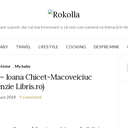
ate superb, dar cel mai interesant e să vezi cum oamenii se îmbracă în ti
BABY
TRAVEL
LIFESTYLE
COOKING
DESPRE MINE
Home
,
My baby
f
 – Ioana Chicet-Macoveiciuc
nzie Libris.ro)
ust 2018
9 comentarii