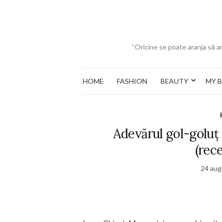
“Oricine se poate aranja să ar
HOME
FASHION
BEAUTY
MY 
Adevărul gol-goluț
(rece
24 aug