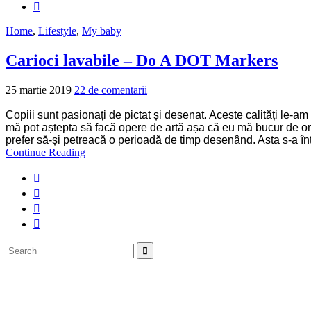
Home
,
Lifestyle
,
My baby
Carioci lavabile – Do A DOT Markers
25 martie 2019
22 de comentarii
Copiii sunt pasionați de pictat și desenat. Aceste calități le-am
mă pot aștepta să facă opere de artă așa că eu mă bucur de ori
prefer să-și petreacă o perioadă de timp desenând. Asta s-a în
Continue Reading
Search
Search
for: