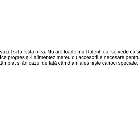
 văzut și la fetița mea. Nu are foarte mult talent, dar se vede că 
ce progres și-i alimentez mereu cu accesoriile necesare pentru a
tâmplat și ăn cazul de față câmd am ales niște carioci speciale.