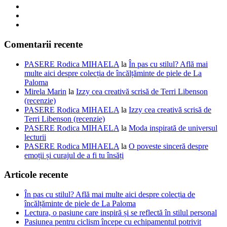
Comentarii recente
PASERE Rodica MIHAELA
la
În pas cu stilul? Află mai
multe aici despre colecția de încălțăminte de piele de La
Paloma
Mirela Marin
la
Izzy cea creativă scrisă de Terri Libenson
(recenzie)
PASERE Rodica MIHAELA
la
Izzy cea creativă scrisă de
Terri Libenson (recenzie)
PASERE Rodica MIHAELA
la
Moda inspirată de universul
lecturii
PASERE Rodica MIHAELA
la
O poveste sinceră despre
emoții și curajul de a fi tu însăți
Articole recente
În pas cu stilul? Află mai multe aici despre colecția de
încălțăminte de piele de La Paloma
Lectura, o pasiune care inspiră și se reflectă în stilul personal
Pasiunea pentru ciclism începe cu echipamentul potrivit