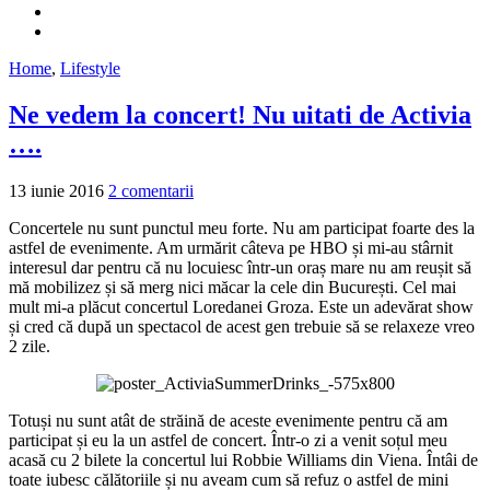
Home
,
Lifestyle
Ne vedem la concert! Nu uitati de Activia
….
13 iunie 2016
2 comentarii
Concertele nu sunt punctul meu forte. Nu am participat foarte des la
astfel de evenimente. Am urmărit câteva pe HBO și mi-au stârnit
interesul dar pentru că nu locuiesc într-un oraș mare nu am reușit să
mă mobilizez și să merg nici măcar la cele din București. Cel mai
mult mi-a plăcut concertul Loredanei Groza. Este un adevărat show
și cred că după un spectacol de acest gen trebuie să se relaxeze vreo
2 zile.
Totuși nu sunt atât de străină de aceste evenimente pentru că am
participat și eu la un astfel de concert. Într-o zi a venit soțul meu
acasă cu 2 bilete la concertul lui Robbie Williams din Viena. Întâi de
toate iubesc călătoriile și nu aveam cum să refuz o astfel de mini