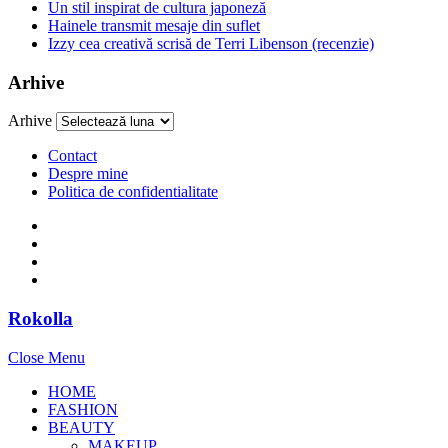
Un stil inspirat de cultura japoneză
Hainele transmit mesaje din suflet
Izzy cea creativă scrisă de Terri Libenson (recenzie)
Arhive
Arhive
Contact
Despre mine
Politica de confidentialitate
Rokolla
Close Menu
HOME
FASHION
BEAUTY
MAKEUP