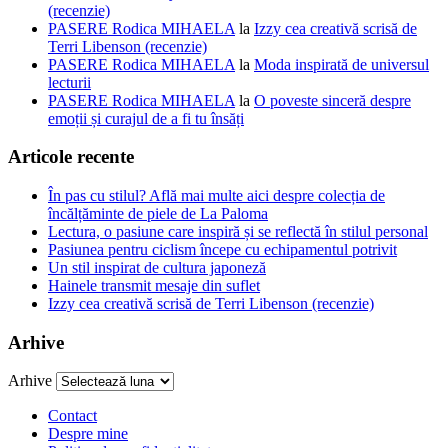
(recenzie)
PASERE Rodica MIHAELA
la
Izzy cea creativă scrisă de
Terri Libenson (recenzie)
PASERE Rodica MIHAELA
la
Moda inspirată de universul
lecturii
PASERE Rodica MIHAELA
la
O poveste sinceră despre
emoții și curajul de a fi tu însăți
Articole recente
În pas cu stilul? Află mai multe aici despre colecția de
încălțăminte de piele de La Paloma
Lectura, o pasiune care inspiră și se reflectă în stilul personal
Pasiunea pentru ciclism începe cu echipamentul potrivit
Un stil inspirat de cultura japoneză
Hainele transmit mesaje din suflet
Izzy cea creativă scrisă de Terri Libenson (recenzie)
Arhive
Arhive
Contact
Despre mine