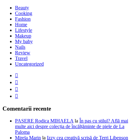
Beauty
Cooking
Fashion
Home
Lifestyle
Makeup
My baby
Nails
Review
Travel
Uncategorized
Comentarii recente
PASERE Rodica MIHAELA
la
În pas cu stilul? Află mai
multe aici despre colecția de încălțăminte de piele de La
Paloma
Mirela Marin
la
Izzy cea creativă scrisă de Terri Libenson