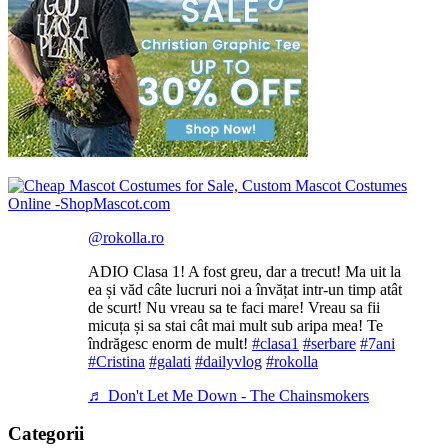
@rokolla.ro
ADIO Clasa 1! A fost greu, dar a trecut! Ma uit la
ea și văd câte lucruri noi a învățat intr-un timp atât
de scurt! Nu vreau sa te faci mare! Vreau sa fii
micuța și sa stai cât mai mult sub aripa mea! Te
îndrăgesc enorm de mult!
#clasa1
#serbare
#7ani
#Cristina
#galati
#dailyvlog
#rokolla
♬ Don't Let Me Down - The Chainsmokers
Categorii