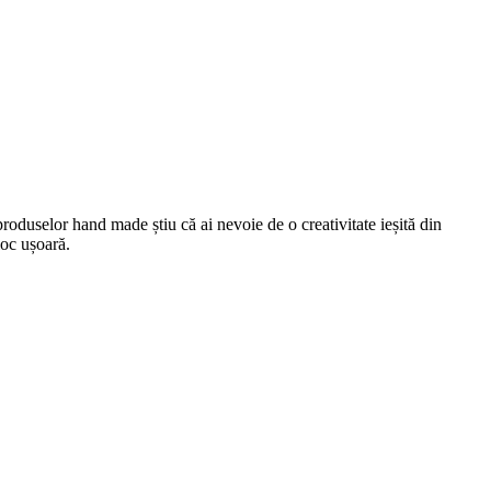
roduselor hand made știu că ai nevoie de o creativitate ieșită din
loc ușoară.