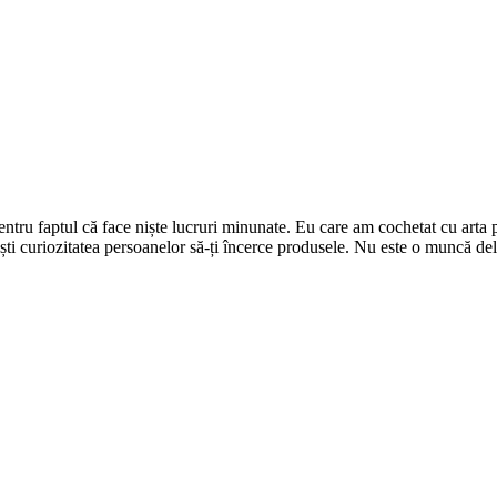
tru faptul că face niște lucruri minunate. Eu care am cochetat cu arta p
ști curiozitatea persoanelor să-ți încerce produsele. Nu este o muncă de