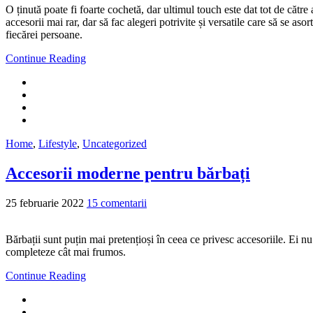
O ținută poate fi foarte cochetă, dar ultimul touch este dat tot de cătr
accesorii mai rar, dar să fac alegeri potrivite și versatile care să se as
fiecărei persoane.
Continue Reading
Home
,
Lifestyle
,
Uncategorized
Accesorii moderne pentru bărbați
25 februarie 2022
15 comentarii
Bărbații sunt puțin mai pretențioși în ceea ce privesc accesoriile. Ei nu
completeze cât mai frumos.
Continue Reading