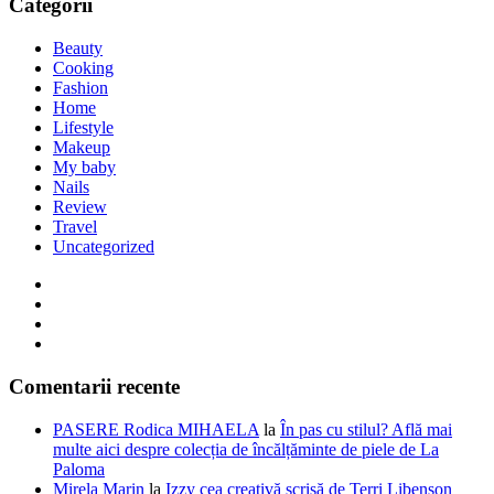
Categorii
Beauty
Cooking
Fashion
Home
Lifestyle
Makeup
My baby
Nails
Review
Travel
Uncategorized
Comentarii recente
PASERE Rodica MIHAELA
la
În pas cu stilul? Află mai
multe aici despre colecția de încălțăminte de piele de La
Paloma
Mirela Marin
la
Izzy cea creativă scrisă de Terri Libenson