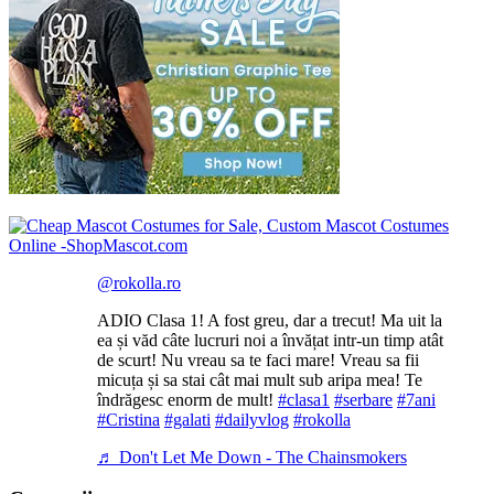
@rokolla.ro
ADIO Clasa 1! A fost greu, dar a trecut! Ma uit la
ea și văd câte lucruri noi a învățat intr-un timp atât
de scurt! Nu vreau sa te faci mare! Vreau sa fii
micuța și sa stai cât mai mult sub aripa mea! Te
îndrăgesc enorm de mult!
#clasa1
#serbare
#7ani
#Cristina
#galati
#dailyvlog
#rokolla
♬ Don't Let Me Down - The Chainsmokers