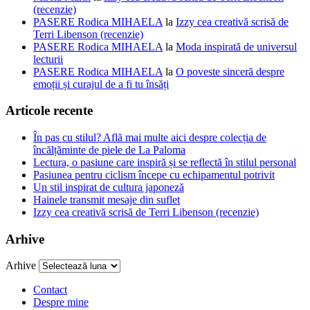
(recenzie)
PASERE Rodica MIHAELA
la
Izzy cea creativă scrisă de
Terri Libenson (recenzie)
PASERE Rodica MIHAELA
la
Moda inspirată de universul
lecturii
PASERE Rodica MIHAELA
la
O poveste sinceră despre
emoții și curajul de a fi tu însăți
Articole recente
În pas cu stilul? Află mai multe aici despre colecția de
încălțăminte de piele de La Paloma
Lectura, o pasiune care inspiră și se reflectă în stilul personal
Pasiunea pentru ciclism începe cu echipamentul potrivit
Un stil inspirat de cultura japoneză
Hainele transmit mesaje din suflet
Izzy cea creativă scrisă de Terri Libenson (recenzie)
Arhive
Arhive
Contact
Despre mine