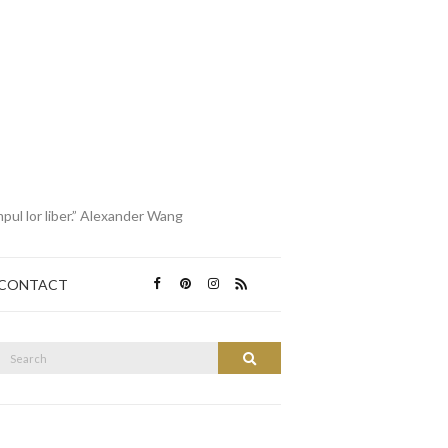
mpul lor liber.” Alexander Wang
CONTACT
Search
Search
or: