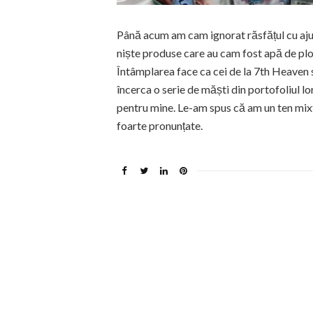
Până acum am cam ignorat răsfățul cu ajut
niște produse care au cam fost apă de ploa
Întâmplarea face ca cei de la 7th Heaven 
încerca o serie de măști din portofoliul lo
pentru mine. Le-am spus că am un ten mixt
foarte pronunțate.