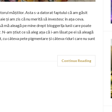
orul măștilor. Asta s-a datorat faptului că am găsit
ie și am zis că nu merită să investesc în așa ceva.
să mă aleagă pe mine drept bloggerița lunii care poate
r. N-am știut ce să aleg așa că i-am lăsat pe ei să aleagă
, cu câteva pete pigmentare și câteva riduri care nu sunt
Continue Reading