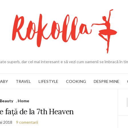
ate superb, dar cel mai interesant e să vezi cum oamenii se îmbracă în ti
BABY
TRAVEL
LIFESTYLE
COOKING
DESPRE MINE
Beauty
,
Home
f
e față de la 7th Heaven
ai 2018
9 comentarii