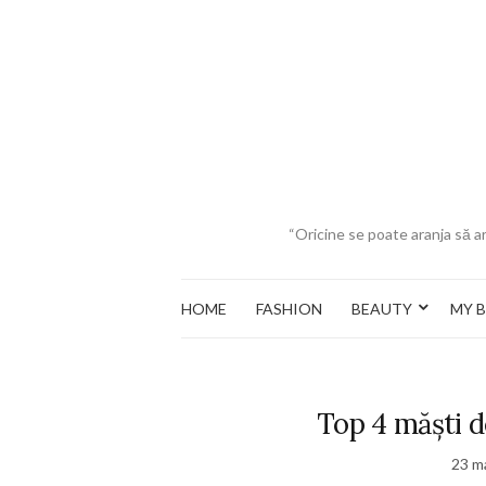
“Oricine se poate aranja să ar
HOME
FASHION
BEAUTY
MY 
Top 4 măști d
23 m