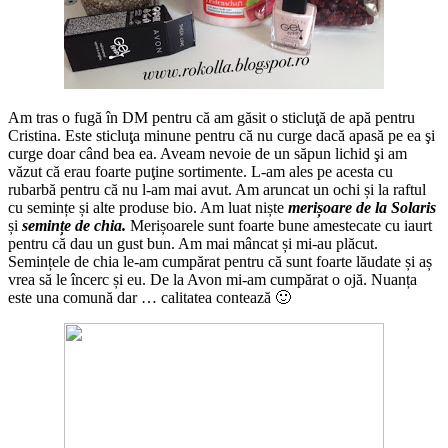
Am tras o fugă în DM pentru că am găsit o sticluţă de apă pentru
Cristina. Este sticluţa minune pentru că nu curge dacă apasă pe ea şi
curge doar când bea ea. Aveam nevoie de un săpun lichid şi am
văzut că erau foarte puţine sortimente. L-am ales pe acesta cu
rubarbă pentru că nu l-am mai avut. Am aruncat un ochi și la raftul
cu semințe și alte produse bio. Am luat niște
merișoare de la Solaris
și
semințe de chia.
Merișoarele sunt foarte bune amestecate cu iaurt
pentru că dau un gust bun. Am mai mâncat și mi-au plăcut.
Semințele de chia le-am cumpărat pentru că sunt foarte lăudate și aș
vrea să le încerc și eu. De la Avon mi-am cumpărat o ojă. Nuanța
este una comună dar … calitatea contează 🙂