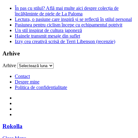
În pas cu stilul? Află mai multe aici despre colecția de
încălțăminte de piele de La Paloma
Lectura, o pasiune care inspiră și se reflectă în stilul personal
Pasiunea pentru ciclism începe cu echipamentul potrivit
Un stil inspirat de cultura japoneză
Hainele transmit mesaje din suflet
Izzy cea creativă scrisă de Terri Libenson (recenzie)
Arhive
Arhive
Contact
Despre mine
Politica de confidentialitate
Rokolla