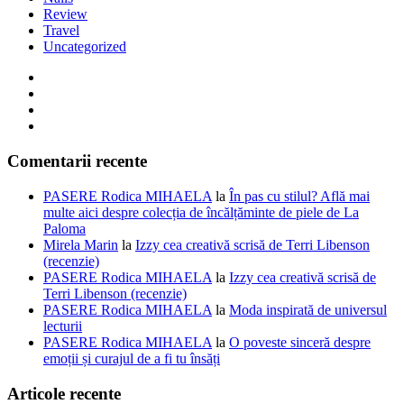
Review
Travel
Uncategorized
Comentarii recente
PASERE Rodica MIHAELA
la
În pas cu stilul? Află mai
multe aici despre colecția de încălțăminte de piele de La
Paloma
Mirela Marin
la
Izzy cea creativă scrisă de Terri Libenson
(recenzie)
PASERE Rodica MIHAELA
la
Izzy cea creativă scrisă de
Terri Libenson (recenzie)
PASERE Rodica MIHAELA
la
Moda inspirată de universul
lecturii
PASERE Rodica MIHAELA
la
O poveste sinceră despre
emoții și curajul de a fi tu însăți
Articole recente