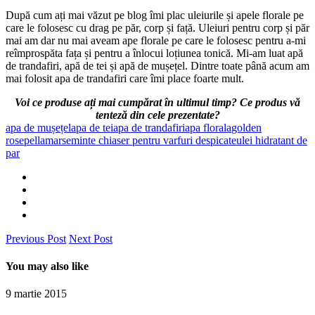
După cum ați mai văzut pe blog îmi plac uleiurile și apele florale pe
care le folosesc cu drag pe păr, corp și față. Uleiuri pentru corp și păr
mai am dar nu mai aveam ape florale pe care le folosesc pentru a-mi
reîmprospăta fața și pentru a înlocui loțiunea tonică. Mi-am luat apă
de trandafiri, apă de tei și apă de mușețel. Dintre toate până acum am
mai folosit apa de trandafiri care îmi place foarte mult.
Voi ce produse ați mai cumpărat în ultimul timp? Ce produs vă
tenteză din cele prezentate?
apa de mușețel
apa de tei
apa de trandafiri
apa florala
golden
rose
pellamar
seminte chia
ser pentru varfuri despicate
ulei hidratant de
par
Previous Post
Next Post
You may also like
9 martie 2015