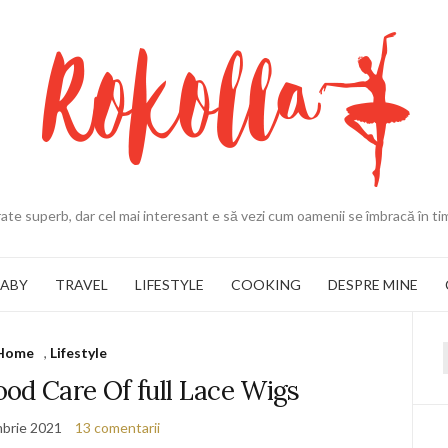
ate superb, dar cel mai interesant e să vezi cum oamenii se îmbracă în ti
BABY
TRAVEL
LIFESTYLE
COOKING
DESPRE MINE
Home
,
Lifestyle
f
od Care Of full Lace Wigs
brie 2021
13 comentarii