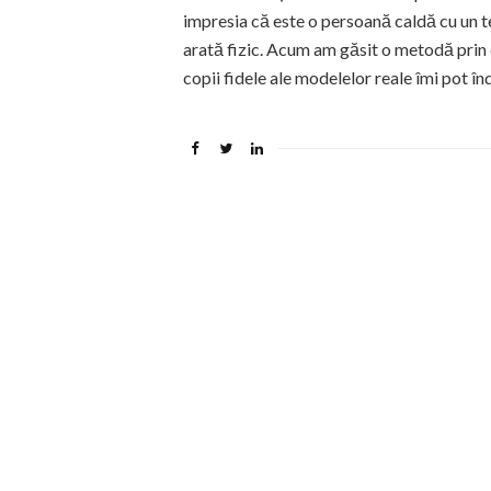
impresia că este o persoană caldă cu un
arată fizic. Acum am găsit o metodă prin c
copii fidele ale modelelor reale îmi pot înd