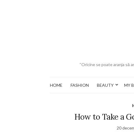
“Oricine se poate aranja să ar
HOME
FASHION
BEAUTY
MY 
How to Take a Go
20 decem