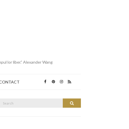
mpul lor liber.” Alexander Wang
CONTACT
Search
Search
or: