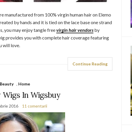
 are manufactured from 100% virgin human hair on Elemo
created by hands and it is tied on the lace base one strand
s, you may enjoy tangle free
virgin hair vendors
by
wig provides you with complete hair coverage featuring
 will love.
Continue Reading
Beauty
,
Home
y Wigs In Wigsbuy
brie 2016
11 comentarii