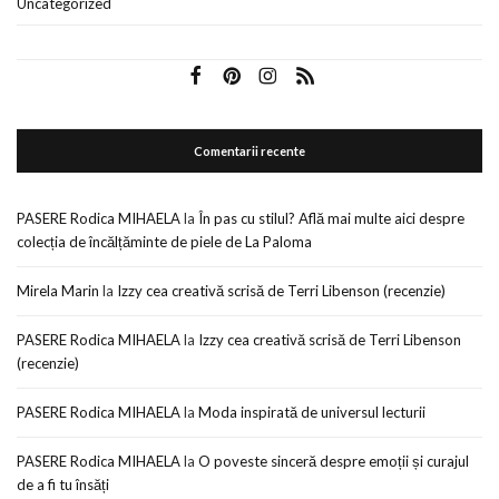
Uncategorized
Comentarii recente
PASERE Rodica MIHAELA
la
În pas cu stilul? Află mai multe aici despre
colecția de încălțăminte de piele de La Paloma
Mirela Marin
la
Izzy cea creativă scrisă de Terri Libenson (recenzie)
PASERE Rodica MIHAELA
la
Izzy cea creativă scrisă de Terri Libenson
(recenzie)
PASERE Rodica MIHAELA
la
Moda inspirată de universul lecturii
PASERE Rodica MIHAELA
la
O poveste sinceră despre emoții și curajul
de a fi tu însăți