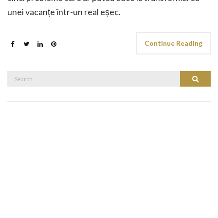
unei vacanțe într-un real eșec.
Continue Reading
Search
Search
for: