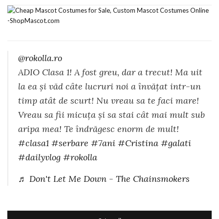
@rokolla.ro
ADIO Clasa 1! A fost greu, dar a trecut! Ma uit
la ea și văd câte lucruri noi a învățat intr-un
timp atât de scurt! Nu vreau sa te faci mare!
Vreau sa fii micuța și sa stai cât mai mult sub
aripa mea! Te îndrăgesc enorm de mult!
#clasa1
#serbare
#7ani
#Cristina
#galati
#dailyvlog
#rokolla
♬ Don't Let Me Down - The Chainsmokers