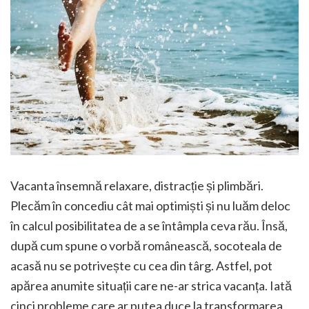
Vacanta însemnă relaxare, distracție și plimbări.
Plecăm în concediu cât mai optimiști și nu luăm deloc
în calcul posibilitatea de a se întâmpla ceva rău. Însă,
după cum spune o vorbă românească, socoteala de
acasă nu se potrivește cu cea din târg. Astfel, pot
apărea anumite situații care ne-ar strica vacanța. Iată
cinci probleme care ar putea duce la transformarea