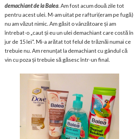
demachiant de la Balea
. Am fost acum două zile tot
pentru acest ulei. M-am uitat pe rafturi(eram pe fugă)
nu am văzut nimic. Am găsit o vânzătoare și am
întrebat-o „caut și eu un ulei demachiant care costă în
jur de 15 lei”. Mi-a arătat tot felul de trăznăi numai ce
trebuie nu. Am renunțat la demachiant cu gândul că
vin cu poza și trebuie să găsesc într-un final.