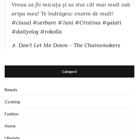
Vreau sa fii micuța și sa stai cât mai mult sub
aripa mea! Te îndrăgesc enorm de mult!
#clasa1
#serbare
#7ani
#Cristina
#galati
#dailyvlog
#rokolla
♬ Don't Let Me Down - The Chainsmokers
Categorii
Beauty
Cooking
Fashion
Home
Lifestyle