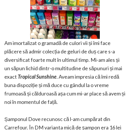
Am imortalizat o gramadă de culori vii și îmi face
plăcere să admir colecția de geluri de duș care s-a
diversificat foarte mult în ultimul timp. Mi-am ales și
un săpun lichid dintr-o multitudine de săpunuri și mai
exact
Tropical Sunshine
. Aveam impresia că îmi redă
buna dispoziție și mă duce cu gândul la o vreme
frumoasă și călduroasă așa cum mi-ar place să avem și
noi în momentul de față.
Șamponul Dove recunosc că l-am cumpărat din
Carrefour. În DM varianta mică de șampon era 16 lei