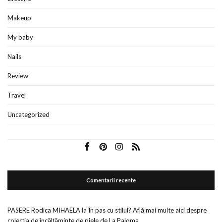
Makeup
My baby
Nails
Review
Travel
Uncategorized
Comentarii recente
PASERE Rodica MIHAELA
la
În pas cu stilul? Află mai multe aici despre
colecția de încălțăminte de piele de La Paloma