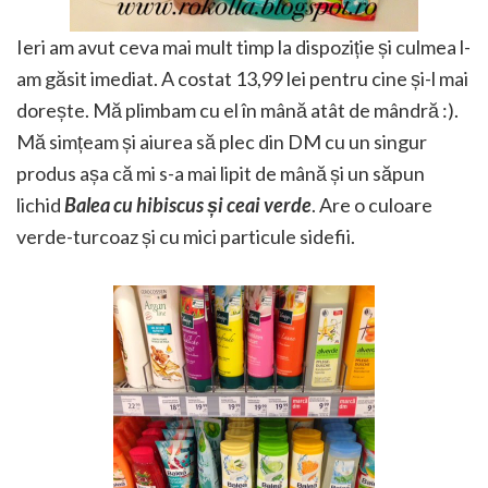
Ieri am avut ceva mai mult timp la dispoziție și culmea l-
am găsit imediat. A costat 13,99 lei pentru cine și-l mai
dorește. Mă plimbam cu el în mână atât de mândră :).
Mă simțeam și aiurea să plec din DM cu un singur
produs așa că mi s-a mai lipit de mână și un săpun
lichid
Balea cu hibiscus și ceai verde
. Are o culoare
verde-turcoaz și cu mici particule sidefii.