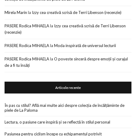
Mirela Marin
la
Izzy cea creativă scrisă de Terri Libenson (recenzie)
PASERE Rodica MIHAELA
la
Izzy cea creativă scrisă de Terri Libenson
(recenzie)
PASERE Rodica MIHAELA
la
Moda inspirată de universul lecturii
PASERE Rodica MIHAELA
la
O poveste sinceră despre emoții și curajul
de a fi tu însăți
Articole recente
În pas cu stilul? Află mai multe aici despre colecția de încălțăminte de
piele de La Paloma
Lectura, o pasiune care inspiră și se reflectă în stilul personal
Pasiunea pentru ciclism începe cu echipamentul potrivit