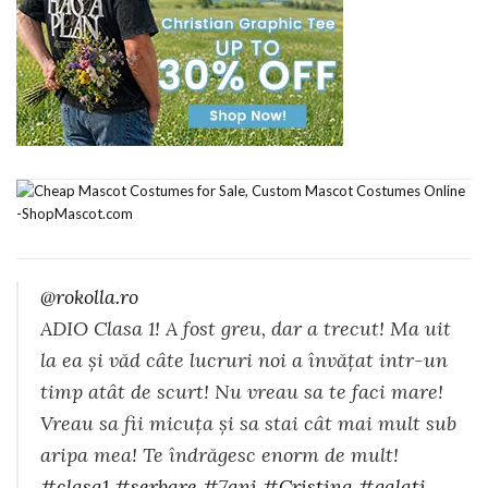
@rokolla.ro
ADIO Clasa 1! A fost greu, dar a trecut! Ma uit
la ea și văd câte lucruri noi a învățat intr-un
timp atât de scurt! Nu vreau sa te faci mare!
Vreau sa fii micuța și sa stai cât mai mult sub
aripa mea! Te îndrăgesc enorm de mult!
#clasa1
#serbare
#7ani
#Cristina
#galati