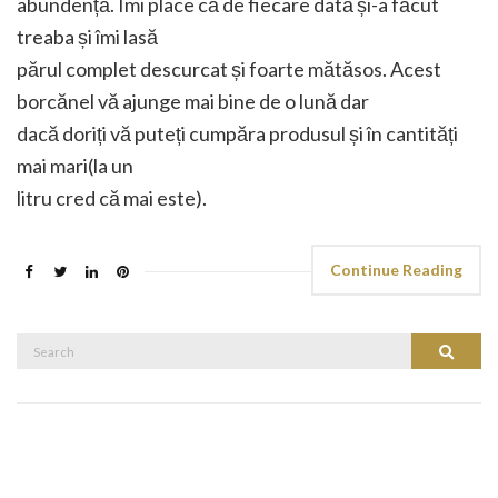
abundență. Îmi place că de fiecare dată și-a făcut
treaba și îmi lasă
părul complet descurcat și foarte mătăsos. Acest
borcănel vă ajunge mai bine de o lună dar
dacă doriți vă puteți cumpăra produsul și în cantități
mai mari(la un
litru cred că mai este).
Continue Reading
Search
Search
for: