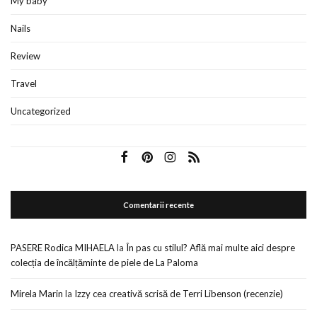
My baby
Nails
Review
Travel
Uncategorized
Comentarii recente
PASERE Rodica MIHAELA
la
În pas cu stilul? Află mai multe aici despre
colecția de încălțăminte de piele de La Paloma
Mirela Marin
la
Izzy cea creativă scrisă de Terri Libenson (recenzie)