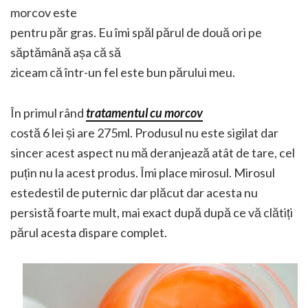
morcov este
pentru păr gras. Eu îmi spăl părul de două ori pe
săptămână așa că să
ziceam că într-un fel este bun părului meu.
În primul rând
tratamentul cu morcov
costă 6 lei și are 275ml. Produsul nu este sigilat dar
sincer acest aspect nu mă deranjează atât de tare, cel
puțin nu la acest produs. Îmi place mirosul. Mirosul
estedestil de puternic dar plăcut dar acesta nu
persistă foarte mult, mai exact după după ce vă clătiți
părul acesta dispare complet.