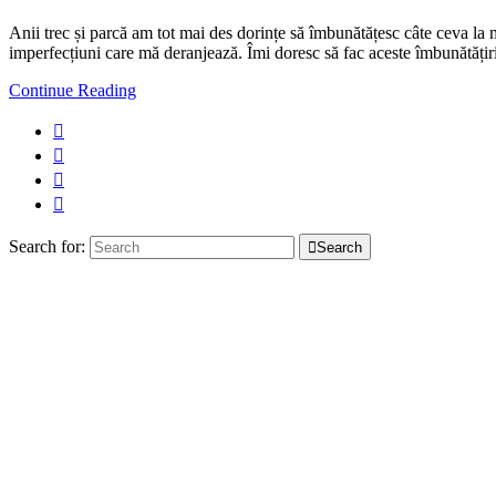
Anii trec și parcă am tot mai des dorințe să îmbunătățesc câte ceva la
imperfecțiuni care mă deranjează. Îmi doresc să fac aceste îmbunătățir
Continue Reading
Search for:
Search