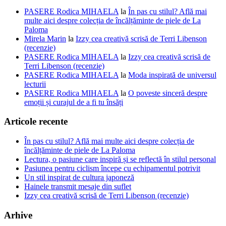
PASERE Rodica MIHAELA
la
În pas cu stilul? Află mai
multe aici despre colecția de încălțăminte de piele de La
Paloma
Mirela Marin
la
Izzy cea creativă scrisă de Terri Libenson
(recenzie)
PASERE Rodica MIHAELA
la
Izzy cea creativă scrisă de
Terri Libenson (recenzie)
PASERE Rodica MIHAELA
la
Moda inspirată de universul
lecturii
PASERE Rodica MIHAELA
la
O poveste sinceră despre
emoții și curajul de a fi tu însăți
Articole recente
În pas cu stilul? Află mai multe aici despre colecția de
încălțăminte de piele de La Paloma
Lectura, o pasiune care inspiră și se reflectă în stilul personal
Pasiunea pentru ciclism începe cu echipamentul potrivit
Un stil inspirat de cultura japoneză
Hainele transmit mesaje din suflet
Izzy cea creativă scrisă de Terri Libenson (recenzie)
Arhive