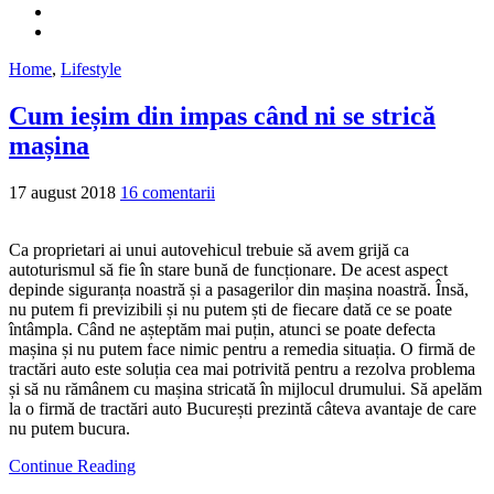
Home
,
Lifestyle
Cum ieșim din impas când ni se strică
mașina
17 august 2018
16 comentarii
Ca proprietari ai unui autovehicul trebuie să avem grijă ca
autoturismul să fie în stare bună de funcționare. De acest aspect
depinde siguranța noastră și a pasagerilor din mașina noastră. Însă,
nu putem fi previzibili și nu putem ști de fiecare dată ce se poate
întâmpla. Când ne așteptăm mai puțin, atunci se poate defecta
mașina și nu putem face nimic pentru a remedia situația. O firmă de
tractări auto este soluția cea mai potrivită pentru a rezolva problema
și să nu rămânem cu mașina stricată în mijlocul drumului. Să apelăm
la o firmă de tractări auto București prezintă câteva avantaje de care
nu putem bucura.
Continue Reading