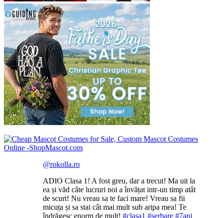
@rokolla.ro
ADIO Clasa 1! A fost greu, dar a trecut! Ma uit la
ea și văd câte lucruri noi a învățat intr-un timp atât
de scurt! Nu vreau sa te faci mare! Vreau sa fii
micuța și sa stai cât mai mult sub aripa mea! Te
îndrăgesc enorm de mult!
#clasa1
#serbare
#7ani