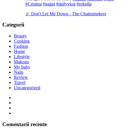
#Cristina
#galati
#dailyvlog
#rokolla
♬ Don't Let Me Down - The Chainsmokers
Categorii
Beauty
Cooking
Fashion
Home
Lifestyle
Makeup
My baby
Nails
Review
Travel
Uncategorized
Comentarii recente