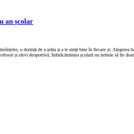
u an școlar
eînțeles, o dorință de a arăta și a te simți bine în fiecare zi. Alegerea 
 profesori și elevi deopotrivă, îmbrăcămintea școlară nu trebuie să fie doar