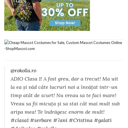
@rokolla.ro
ADIO Clasa 1! A fost greu, dar a trecut! Ma uit
la ea și văd câte lucruri noi a învățat intr-un
timp atât de scurt! Nu vreau sa te faci mare!
Vreau sa fii micuța și sa stai cât mai mult sub
aripa mea! Te îndrăgesc enorm de mult!
#clasa1
#serbare
#7ani
#Cristina
#galati