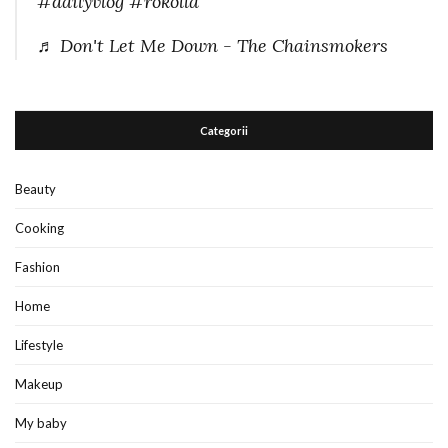
#dailyvlog
#rokolla
♬ Don't Let Me Down - The Chainsmokers
Categorii
Beauty
Cooking
Fashion
Home
Lifestyle
Makeup
My baby