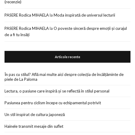
(recenzie)
PASERE Rodica MIHAELA
la
Moda inspirată de universul lecturii
PASERE Rodica MIHAELA
la
O poveste sinceră despre emoții și curajul
de a fi tu însăți
Articole recente
În pas cu stilul? Află mai multe aici despre colecția de încălțăminte de
piele de La Paloma
Lectura, o pasiune care inspiră și se reflectă în stilul personal
Pasiunea pentru ciclism începe cu echipamentul potrivit
Un stil inspirat de cultura japoneză
Hainele transmit mesaje din suflet