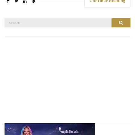
Continue Reading
Search
Search
for: