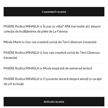
Comentarii recente
PASERE Rodica MIHAELA
la
În pas cu stilul? Află mai multe aici despre
colecția de încălțăminte de piele de La Paloma
Mirela Marin
la
Izzy cea creativă scrisă de Terri Libenson (recenzie)
PASERE Rodica MIHAELA
la
Izzy cea creativă scrisă de Terri Libenson
(recenzie)
PASERE Rodica MIHAELA
la
Moda inspirată de universul lecturii
PASERE Rodica MIHAELA
la
O poveste sinceră despre emoții și curajul
de a fi tu însăți
Articole recente