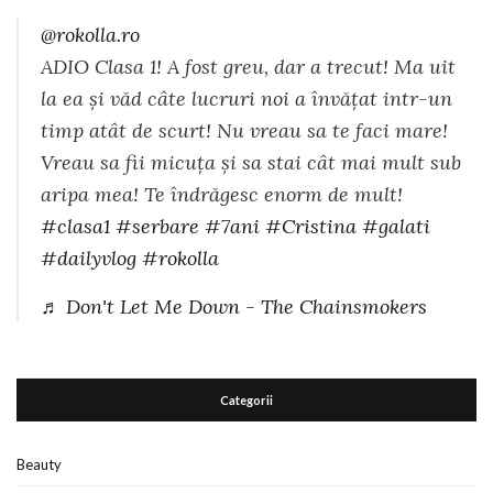
@rokolla.ro
ADIO Clasa 1! A fost greu, dar a trecut! Ma uit
la ea și văd câte lucruri noi a învățat intr-un
timp atât de scurt! Nu vreau sa te faci mare!
Vreau sa fii micuța și sa stai cât mai mult sub
aripa mea! Te îndrăgesc enorm de mult!
#clasa1
#serbare
#7ani
#Cristina
#galati
#dailyvlog
#rokolla
♬ Don't Let Me Down - The Chainsmokers
Categorii
Beauty