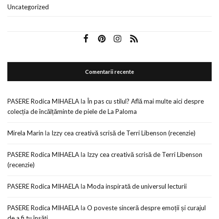
Uncategorized
Comentarii recente
PASERE Rodica MIHAELA
la
În pas cu stilul? Află mai multe aici despre
colecția de încălțăminte de piele de La Paloma
Mirela Marin
la
Izzy cea creativă scrisă de Terri Libenson (recenzie)
PASERE Rodica MIHAELA
la
Izzy cea creativă scrisă de Terri Libenson
(recenzie)
PASERE Rodica MIHAELA
la
Moda inspirată de universul lecturii
PASERE Rodica MIHAELA
la
O poveste sinceră despre emoții și curajul
de a fi tu însăți