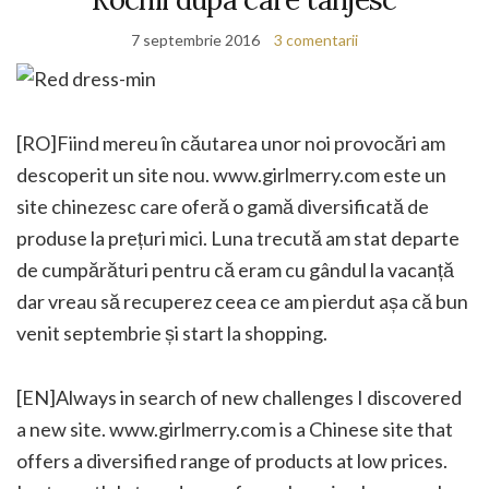
7 septembrie 2016
3 comentarii
[RO]Fiind mereu în căutarea unor noi provocări am
descoperit un site nou. www.girlmerry.com este un
site chinezesc care oferă o gamă diversificată de
produse la prețuri mici. Luna trecută am stat departe
de cumpărături pentru că eram cu gândul la vacanță
dar vreau să recuperez ceea ce am pierdut așa că bun
venit septembrie și start la shopping.
[EN]
Always in
search of new challenges I discovered
a new site. www.girlmerry.com is a Chinese
site
that
offers a
diversified range of products at low prices.