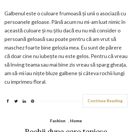
Galbenul este o culoare frumoasă și unii o asociază cu
persoanele geloase. Până acum nu mi-am luat nimic în
această culoare și nu știu dacă eu nu mă consider o
persoană geloasă sau poate pentru că am vrut să
maschez foarte bine gelozia mea. Eu sunt de părere
că doar cine nu iubește nu este gelos. Pentru că vreau
să înving teama sau mai bine zis vreau să sparg gheața,
am să-mi iau niște bluze galbene și câteva rochii lungi
cu imprimeu floral.
Continue Reading
Fashion
,
Home
Rochii dupa care tanjesc