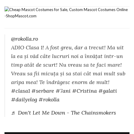
@rokolla.ro
ADIO Clasa 1! A fost greu, dar a trecut! Ma uit
la ea și văd câte lucruri noi a învățat intr-un
timp atât de scurt! Nu vreau sa te faci mare!
Vreau sa fii micuța și sa stai cât mai mult sub
aripa mea! Te îndrăgesc enorm de mult!
#clasa1
#serbare
#7ani
#Cristina
#galati
#dailyvlog
#rokolla
♬ Don't Let Me Down - The Chainsmokers