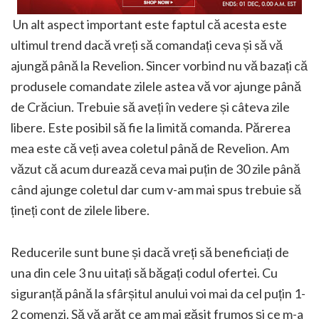
Un alt aspect important este faptul că acesta este
ultimul trend dacă vreți să comandați ceva și să vă
ajungă până la Revelion. Sincer vorbind nu vă bazați că
produsele comandate zilele astea vă vor ajunge până
de Crăciun. Trebuie să aveți în vedere și câteva zile
libere. Este posibil să fie la limită comanda. Părerea
mea este că veți avea coletul până de Revelion. Am
văzut că acum durează ceva mai puțin de 30 zile până
când ajunge coletul dar cum v-am mai spus trebuie să
țineți cont de zilele libere.
Reducerile sunt bune și dacă vreți să beneficiați de
una din cele 3 nu uitați să băgați codul ofertei. Cu
siguranță până la sfârșitul anului voi mai da cel puțin 1-
2 comenzi. Să vă arăt ce am mai găsit frumos și ce m-a