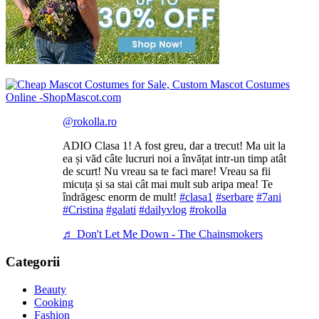
@rokolla.ro
ADIO Clasa 1! A fost greu, dar a trecut! Ma uit la
ea și văd câte lucruri noi a învățat intr-un timp atât
de scurt! Nu vreau sa te faci mare! Vreau sa fii
micuța și sa stai cât mai mult sub aripa mea! Te
îndrăgesc enorm de mult!
#clasa1
#serbare
#7ani
#Cristina
#galati
#dailyvlog
#rokolla
♬ Don't Let Me Down - The Chainsmokers
Categorii
Beauty
Cooking
Fashion