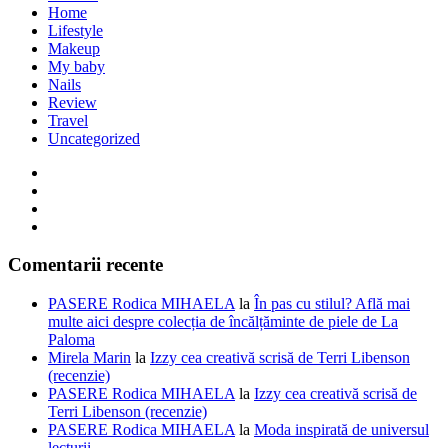
Home
Lifestyle
Makeup
My baby
Nails
Review
Travel
Uncategorized
Comentarii recente
PASERE Rodica MIHAELA
la
În pas cu stilul? Află mai
multe aici despre colecția de încălțăminte de piele de La
Paloma
Mirela Marin
la
Izzy cea creativă scrisă de Terri Libenson
(recenzie)
PASERE Rodica MIHAELA
la
Izzy cea creativă scrisă de
Terri Libenson (recenzie)
PASERE Rodica MIHAELA
la
Moda inspirată de universul
lecturii