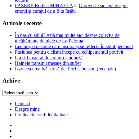
PASERE Rodica MIHAELA
la
O poveste sinceră despre
emoții și curajul de a fi tu însăți
Articole recente
În pas cu stilul? Află mai multe aici despre colecția de
încălțăminte de piele de La Paloma
Lectura, o pasiune care inspiră și se reflectă în stilul personal
Pasiunea pentru ciclism începe cu echipamentul potrivit
Un stil inspirat de cultura japoneză
Hainele transmit mesaje din suflet
Izzy cea creativă scrisă de Terri Libenson (recenzie)
Arhive
Arhive
Contact
Despre mine
Politica de confidentialitate