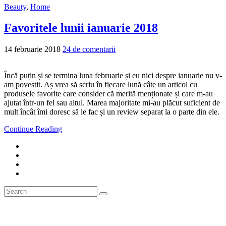
Beauty
,
Home
Favoritele lunii ianuarie 2018
14 februarie 2018
24 de comentarii
Încă puțin și se termina luna februarie și eu nici despre ianuarie nu v-
am povestit. Aș vrea să scriu în fiecare lună câte un articol cu
produsele favorite care consider că merită menționate și care m-au
ajutat într-un fel sau altul. Marea majoritate mi-au plăcut suficient de
mult încât îmi doresc să le fac și un review separat la o parte din ele.
Continue Reading
Search
Search
for: