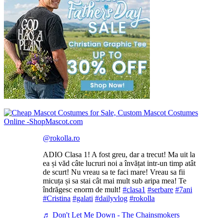
@rokolla.ro
ADIO Clasa 1! A fost greu, dar a trecut! Ma uit la
ea și văd câte lucruri noi a învățat intr-un timp atât
de scurt! Nu vreau sa te faci mare! Vreau sa fii
micuța și sa stai cât mai mult sub aripa mea! Te
îndrăgesc enorm de mult!
#clasa1
#serbare
#7ani
#Cristina
#galati
#dailyvlog
#rokolla
♬ Don't Let Me Down - The Chainsmokers