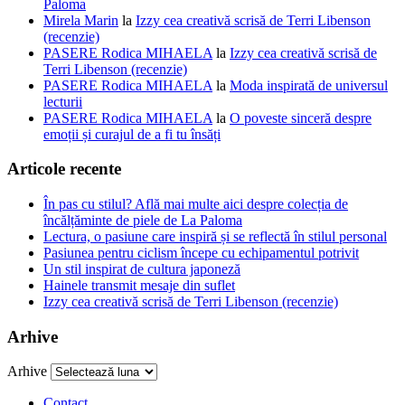
Paloma
Mirela Marin
la
Izzy cea creativă scrisă de Terri Libenson
(recenzie)
PASERE Rodica MIHAELA
la
Izzy cea creativă scrisă de
Terri Libenson (recenzie)
PASERE Rodica MIHAELA
la
Moda inspirată de universul
lecturii
PASERE Rodica MIHAELA
la
O poveste sinceră despre
emoții și curajul de a fi tu însăți
Articole recente
În pas cu stilul? Află mai multe aici despre colecția de
încălțăminte de piele de La Paloma
Lectura, o pasiune care inspiră și se reflectă în stilul personal
Pasiunea pentru ciclism începe cu echipamentul potrivit
Un stil inspirat de cultura japoneză
Hainele transmit mesaje din suflet
Izzy cea creativă scrisă de Terri Libenson (recenzie)
Arhive
Arhive
Contact