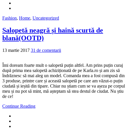
Fashion
,
Home
,
Uncategorized
Salopetă neagră și haină scurtă de
blană(OOTD)
13 martie 2017
31 de comentarii
Îmi doream foarte mult o salopetă puțin altfel. Am prins puțin curaj
după prima mea salopetă achiziționată de pe Karla.ro și am zis să
îndrăznesc să mai aleg un model. Comanda mea a fost compusă din
3 produse, printre care și această salopetă pe care am văzut-o puțin
ciudată și ieșită din tipare. Chiar nu știam cum se va așeza pe corpul
meu și nu pot să mint, mă așteptam să stea destul de ciudat. Nu știu
de ce!
Continue Reading