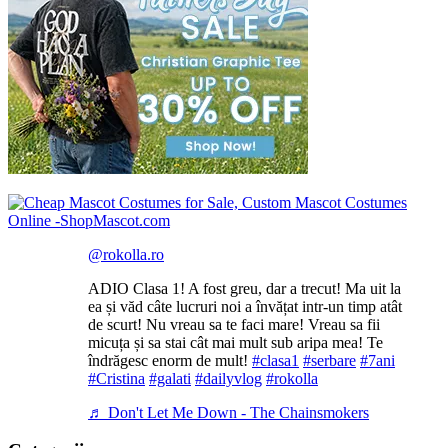
@rokolla.ro
ADIO Clasa 1! A fost greu, dar a trecut! Ma uit la
ea și văd câte lucruri noi a învățat intr-un timp atât
de scurt! Nu vreau sa te faci mare! Vreau sa fii
micuța și sa stai cât mai mult sub aripa mea! Te
îndrăgesc enorm de mult!
#clasa1
#serbare
#7ani
#Cristina
#galati
#dailyvlog
#rokolla
♬ Don't Let Me Down - The Chainsmokers