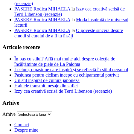
(recenzie)
PASERE Rodica MIHAELA
la
Izzy cea creativă scrisă de
Terri Libenson (recenzie)
PASERE Rodica MIHAELA
la
Moda inspirată de universul
lecturii
PASERE Rodica MIHAELA
la
O poveste sinceră despre
emoții și curajul de a fi tu însăți
Articole recente
În pas cu stilul? Află mai multe aici despre colecția de
încălțăminte de piele de La Paloma
Lectura, o pasiune care inspiră și se reflectă în stilul personal
Pasiunea pentru ciclism începe cu echipamentul potrivit
Un stil inspirat de cultura japoneză
Hainele transmit mesaje din suflet
Izzy cea creativă scrisă de Terri Libenson (recenzie)
Arhive
Arhive
Contact
Despre mine