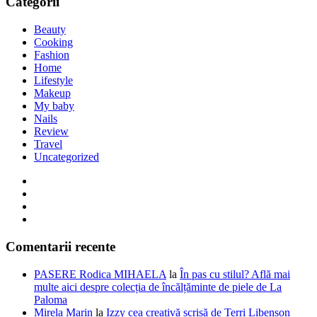
Categorii
Beauty
Cooking
Fashion
Home
Lifestyle
Makeup
My baby
Nails
Review
Travel
Uncategorized
Comentarii recente
PASERE Rodica MIHAELA
la
În pas cu stilul? Află mai
multe aici despre colecția de încălțăminte de piele de La
Paloma
Mirela Marin
la
Izzy cea creativă scrisă de Terri Libenson