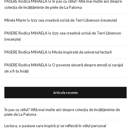
PASERE Rodica MIHAELA
la
În pas cu stilul? Află mai multe aici despre
colecția de încălțăminte de piele de La Paloma
Mirela Marin
la
Izzy cea creativă scrisă de Terri Libenson (recenzie)
PASERE Rodica MIHAELA
la
Izzy cea creativă scrisă de Terri Libenson
(recenzie)
PASERE Rodica MIHAELA
la
Moda inspirată de universul lecturii
PASERE Rodica MIHAELA
la
O poveste sinceră despre emoții și curajul
de a fi tu însăți
Articole recente
În pas cu stilul? Află mai multe aici despre colecția de încălțăminte de
piele de La Paloma
Lectura, o pasiune care inspiră și se reflectă în stilul personal