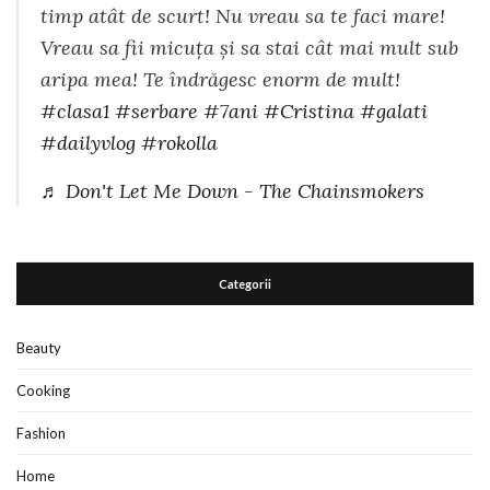
timp atât de scurt! Nu vreau sa te faci mare!
Vreau sa fii micuța și sa stai cât mai mult sub
aripa mea! Te îndrăgesc enorm de mult!
#clasa1
#serbare
#7ani
#Cristina
#galati
#dailyvlog
#rokolla
♬ Don't Let Me Down - The Chainsmokers
Categorii
Beauty
Cooking
Fashion
Home