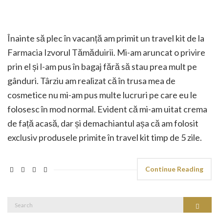
Înainte să plec în vacanță am primit un travel kit de la
Farmacia Izvorul Tămăduirii. Mi-am aruncat o privire
prin el și l-am pus în bagaj fără să stau prea mult pe
gânduri. Târziu am realizat că în trusa mea de
cosmetice nu mi-am pus multe lucruri pe care eu le
folosesc în mod normal. Evident că mi-am uitat crema
de față acasă, dar și demachiantul așa că am folosit
exclusiv produsele primite în travel kit timp de 5 zile.
Continue Reading
Search
Search
for: