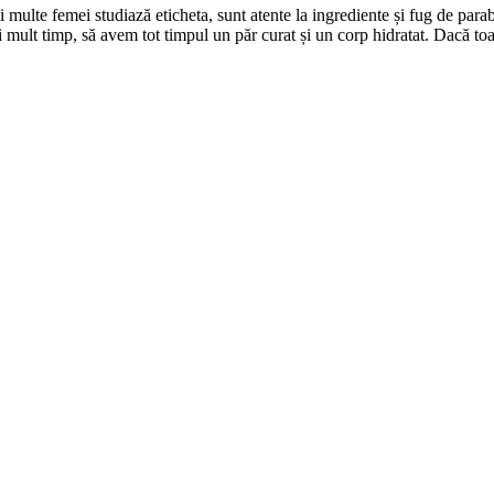
 multe femei studiază eticheta, sunt atente la ingrediente și fug de parab
 mult timp, să avem tot timpul un păr curat și un corp hidratat. Dacă toa