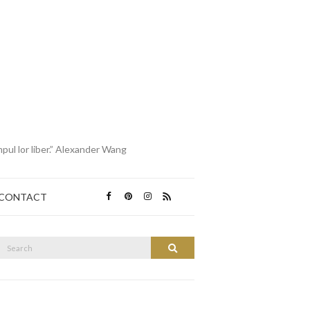
mpul lor liber.” Alexander Wang
CONTACT
Search
Search
or: