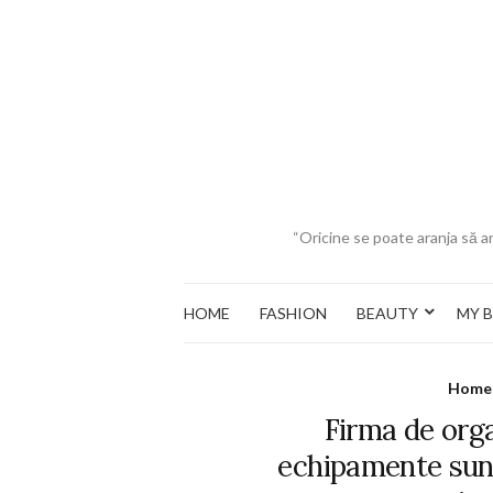
“Oricine se poate aranja să ar
HOME
FASHION
BEAUTY
MY 
Home
Firma de org
echipamente sunt