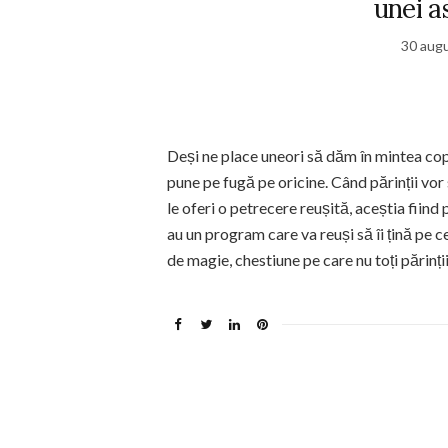
unei a
30 aug
Deși ne place uneori să dăm în mintea copi
pune pe fugă pe oricine. Când părinții vor 
le oferi o petrecere reușită, aceștia fiind
au un program care va reuși să îi țină pe c
de magie, chestiune pe care nu toți părinții