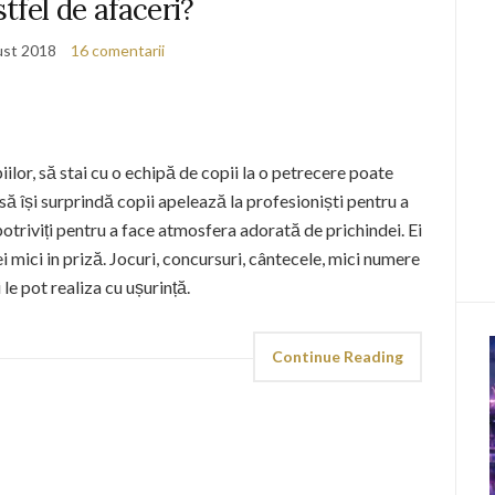
stfel de afaceri?
ust 2018
16 comentarii
ilor, să stai cu o echipă de copii la o petrecere poate
să își surprindă copii apelează la profesioniști pentru a
 potriviți pentru a face atmosfera adorată de prichindei. Ei
ei mici in priză. Jocuri, concursuri, cântecele, mici numere
 le pot realiza cu ușurință.
Continue Reading