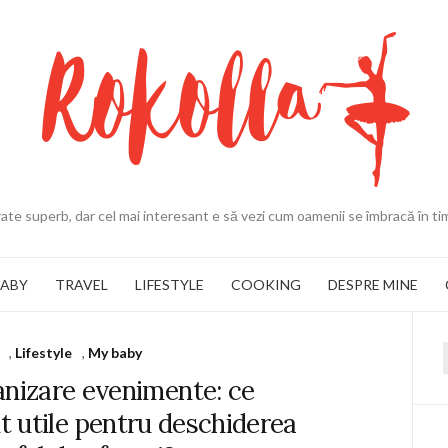
ate superb, dar cel mai interesant e să vezi cum oamenii se îmbracă în ti
BABY
TRAVEL
LIFESTYLE
COOKING
DESPRE MINE
,
Lifestyle
,
My baby
f
anizare evenimente: ce
 utile pentru deschiderea