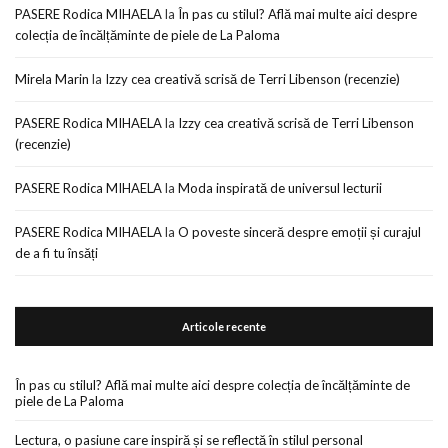
PASERE Rodica MIHAELA
la
În pas cu stilul? Află mai multe aici despre
colecția de încălțăminte de piele de La Paloma
Mirela Marin
la
Izzy cea creativă scrisă de Terri Libenson (recenzie)
PASERE Rodica MIHAELA
la
Izzy cea creativă scrisă de Terri Libenson
(recenzie)
PASERE Rodica MIHAELA
la
Moda inspirată de universul lecturii
PASERE Rodica MIHAELA
la
O poveste sinceră despre emoții și curajul
de a fi tu însăți
Articole recente
În pas cu stilul? Află mai multe aici despre colecția de încălțăminte de
piele de La Paloma
Lectura, o pasiune care inspiră și se reflectă în stilul personal