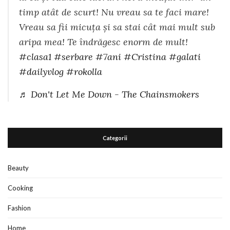
timp atât de scurt! Nu vreau sa te faci mare!
Vreau sa fii micuța și sa stai cât mai mult sub
aripa mea! Te îndrăgesc enorm de mult!
#clasa1
#serbare
#7ani
#Cristina
#galati
#dailyvlog
#rokolla
♬ Don't Let Me Down - The Chainsmokers
Categorii
Beauty
Cooking
Fashion
Home