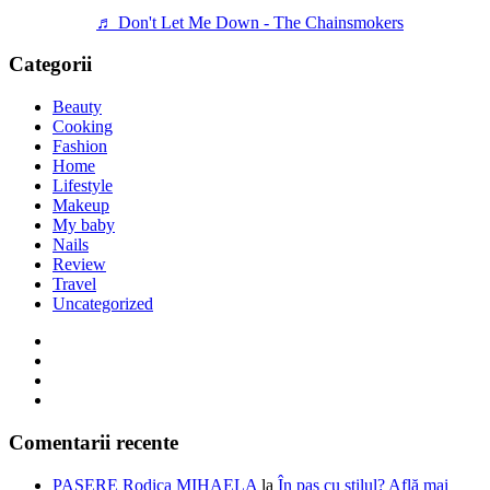
♬ Don't Let Me Down - The Chainsmokers
Categorii
Beauty
Cooking
Fashion
Home
Lifestyle
Makeup
My baby
Nails
Review
Travel
Uncategorized
Comentarii recente
PASERE Rodica MIHAELA
la
În pas cu stilul? Află mai