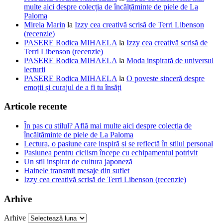
multe aici despre colecția de încălțăminte de piele de La
Paloma
Mirela Marin
la
Izzy cea creativă scrisă de Terri Libenson
(recenzie)
PASERE Rodica MIHAELA
la
Izzy cea creativă scrisă de
Terri Libenson (recenzie)
PASERE Rodica MIHAELA
la
Moda inspirată de universul
lecturii
PASERE Rodica MIHAELA
la
O poveste sinceră despre
emoții și curajul de a fi tu însăți
Articole recente
În pas cu stilul? Află mai multe aici despre colecția de
încălțăminte de piele de La Paloma
Lectura, o pasiune care inspiră și se reflectă în stilul personal
Pasiunea pentru ciclism începe cu echipamentul potrivit
Un stil inspirat de cultura japoneză
Hainele transmit mesaje din suflet
Izzy cea creativă scrisă de Terri Libenson (recenzie)
Arhive
Arhive