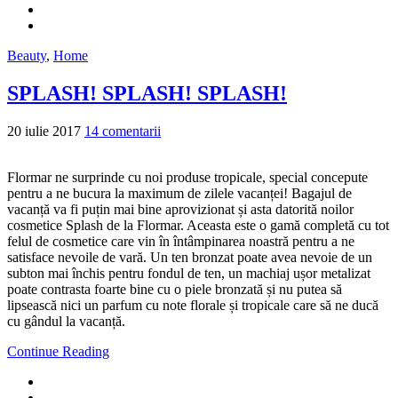
Beauty
,
Home
SPLASH! SPLASH! SPLASH!
20 iulie 2017
14 comentarii
Flormar ne surprinde cu noi produse tropicale, special concepute
pentru a ne bucura la maximum de zilele vacanței! Bagajul de
vacanță va fi puțin mai bine aprovizionat și asta datorită noilor
cosmetice Splash de la Flormar. Aceasta este o gamă completă cu tot
felul de cosmetice care vin în întâmpinarea noastră pentru a ne
satisface nevoile de vară. Un ten bronzat poate avea nevoie de un
subton mai închis pentru fondul de ten, un machiaj ușor metalizat
poate contrasta foarte bine cu o piele bronzată și nu putea să
lipsească nici un parfum cu note florale și tropicale care să ne ducă
cu gândul la vacanță.
Continue Reading