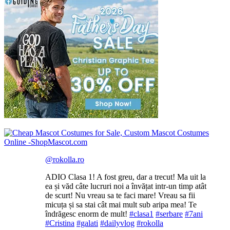
@rokolla.ro
ADIO Clasa 1! A fost greu, dar a trecut! Ma uit la
ea și văd câte lucruri noi a învățat intr-un timp atât
de scurt! Nu vreau sa te faci mare! Vreau sa fii
micuța și sa stai cât mai mult sub aripa mea! Te
îndrăgesc enorm de mult!
#clasa1
#serbare
#7ani
#Cristina
#galati
#dailyvlog
#rokolla