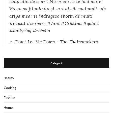
timp atât de scurt! Nu vreau sa te faci mare!
Vreau sa fii micuța și sa stai cât mai mult sub
aripa mea! Te îndrăgesc enorm de mult!
#clasa1
#serbare
#7ani
#Cristina
#galati
#dailyvlog
#rokolla
♬ Don't Let Me Down - The Chainsmokers
Categorii
Beauty
Cooking
Fashion
Home