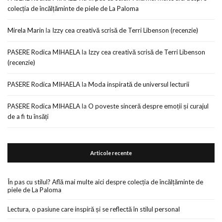
colecția de încălțăminte de piele de La Paloma
Mirela Marin
la
Izzy cea creativă scrisă de Terri Libenson (recenzie)
PASERE Rodica MIHAELA
la
Izzy cea creativă scrisă de Terri Libenson
(recenzie)
PASERE Rodica MIHAELA
la
Moda inspirată de universul lecturii
PASERE Rodica MIHAELA
la
O poveste sinceră despre emoții și curajul
de a fi tu însăți
Articole recente
În pas cu stilul? Află mai multe aici despre colecția de încălțăminte de
piele de La Paloma
Lectura, o pasiune care inspiră și se reflectă în stilul personal