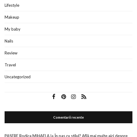
Lifestyle
Makeup
My baby
Nails
Review
Travel
Uncategorized
Comentarii recente
PASERE Rodica MIHAELA
la
În pas cu stilul? Află mai multe aici despre