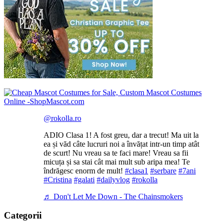
@rokolla.ro
ADIO Clasa 1! A fost greu, dar a trecut! Ma uit la
ea și văd câte lucruri noi a învățat intr-un timp atât
de scurt! Nu vreau sa te faci mare! Vreau sa fii
micuța și sa stai cât mai mult sub aripa mea! Te
îndrăgesc enorm de mult!
#clasa1
#serbare
#7ani
#Cristina
#galati
#dailyvlog
#rokolla
♬ Don't Let Me Down - The Chainsmokers
Categorii