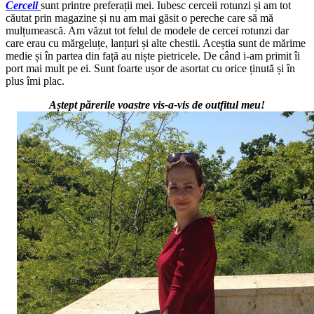
Cerceii
sunt printre preferații mei. Iubesc cerceii rotunzi și am tot
căutat prin magazine și nu am mai găsit o pereche care să mă
mulțumească. Am văzut tot felul de modele de cercei rotunzi dar
care erau cu mărgeluțe, lanțuri și alte chestii. Aceștia sunt de mărime
medie și în partea din față au niște pietricele. De când i-am primit îi
port mai mult pe ei. Sunt foarte ușor de asortat cu orice ținută și în
plus îmi plac.
Aștept părerile voastre vis-a-vis de outfitul meu!