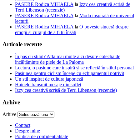
PASERE Rodica MIHAELA
la
Izzy cea creativă scrisă de
Terri Libenson (recenzie)
PASERE Rodica MIHAELA
la
Moda inspirată de universul
lecturii
PASERE Rodica MIHAELA
la
O poveste sinceră despre
emoții și curajul de a fi tu însăți
Articole recente
În pas cu stilul? Află mai multe aici despre colecția de
încălțăminte de piele de La Paloma
Lectura, o pasiune care inspiră și se reflectă în stilul personal
Pasiunea pentru ciclism începe cu echipamentul potrivit
Un stil inspirat de cultura japoneză
Hainele transmit mesaje din suflet
Izzy cea creativă scrisă de Terri Libenson (recenzie)
Arhive
Arhive
Contact
Despre mine
Politica de confidentialitate