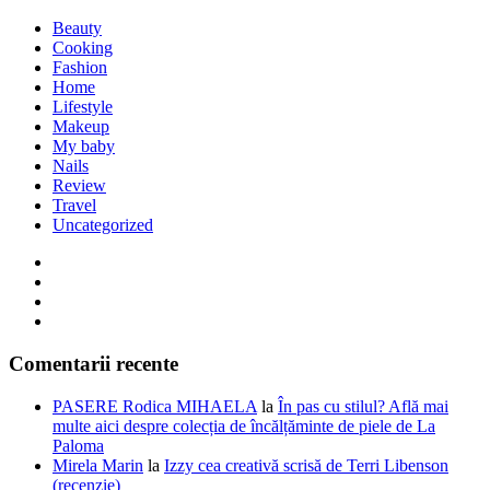
Beauty
Cooking
Fashion
Home
Lifestyle
Makeup
My baby
Nails
Review
Travel
Uncategorized
Comentarii recente
PASERE Rodica MIHAELA
la
În pas cu stilul? Află mai
multe aici despre colecția de încălțăminte de piele de La
Paloma
Mirela Marin
la
Izzy cea creativă scrisă de Terri Libenson
(recenzie)