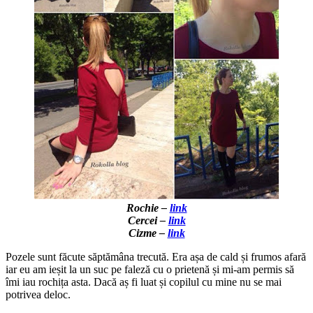
Rochie –
link
Cercei –
link
Cizme –
link
Pozele sunt făcute săptămâna trecută. Era așa de cald și frumos afară
iar eu am ieșit la un suc pe faleză cu o prietenă și mi-am permis să
îmi iau rochița asta. Dacă aș fi luat și copilul cu mine nu se mai
potrivea deloc.