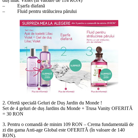
duș liliac Violet (în valoare de 114 RON)
– Eșarfa diafană
– Fluid pentru strălucirea părului
2. Ofertă specială Geluri de Duș Jardin du Monde !
Set de 4 geluri de duș Jardins du Monde + Trusa Vanity OFERITĂ
= 30 RON
3. Pentru o comandă de minim 109 RON – Crema fundamentală de
zi din gama Anti-age Global este OFERITĂ (în valoare de 140
RON).