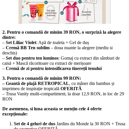
2. Pentru o comandă de minim 39 RON, o surpriză la alegere
dintre:
–
Set Liliac Violet
: Apă de toaleta + Gel de duș
–
Cremă BB Ten sublim
– doua nuante la alegere (mediu si
deschis)
–
Set duo pentru ten luminos
: Gomaj cu extract din sâmburi de
caisă + Mască răcoritoare cu extract de merișoare
–
Cremă de zi pentru intensificarea tinereții tenului
3. Pentru o comandă de minim 99 RON:
– Geantă de plajă RETROPICAL
, cu mâner din bambus și
imprimeu de inspirație tropicală
OFERITĂ
– Trusa Vanity multi-compartiment, la doar 12,9 RON, in loc de 29
RON
De asemenea, si luna aceasta se mențin cele 4 oferte
excepționale:
Set de 4 geluri de dus
Jardins du Monde la 30 RON + Trusa
de cosmetice OFERITĂ