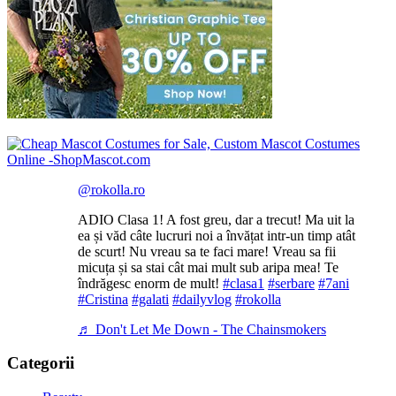
@rokolla.ro
ADIO Clasa 1! A fost greu, dar a trecut! Ma uit la
ea și văd câte lucruri noi a învățat intr-un timp atât
de scurt! Nu vreau sa te faci mare! Vreau sa fii
micuța și sa stai cât mai mult sub aripa mea! Te
îndrăgesc enorm de mult!
#clasa1
#serbare
#7ani
#Cristina
#galati
#dailyvlog
#rokolla
♬ Don't Let Me Down - The Chainsmokers
Categorii