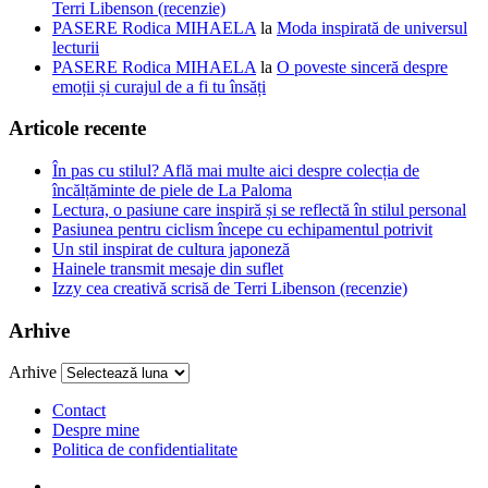
Terri Libenson (recenzie)
PASERE Rodica MIHAELA
la
Moda inspirată de universul
lecturii
PASERE Rodica MIHAELA
la
O poveste sinceră despre
emoții și curajul de a fi tu însăți
Articole recente
În pas cu stilul? Află mai multe aici despre colecția de
încălțăminte de piele de La Paloma
Lectura, o pasiune care inspiră și se reflectă în stilul personal
Pasiunea pentru ciclism începe cu echipamentul potrivit
Un stil inspirat de cultura japoneză
Hainele transmit mesaje din suflet
Izzy cea creativă scrisă de Terri Libenson (recenzie)
Arhive
Arhive
Contact
Despre mine
Politica de confidentialitate