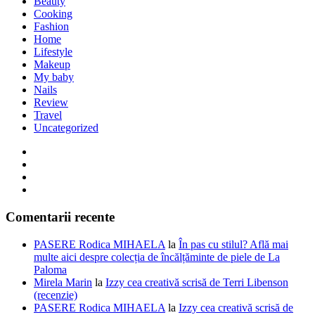
Beauty
Cooking
Fashion
Home
Lifestyle
Makeup
My baby
Nails
Review
Travel
Uncategorized
Comentarii recente
PASERE Rodica MIHAELA
la
În pas cu stilul? Află mai
multe aici despre colecția de încălțăminte de piele de La
Paloma
Mirela Marin
la
Izzy cea creativă scrisă de Terri Libenson
(recenzie)
PASERE Rodica MIHAELA
la
Izzy cea creativă scrisă de