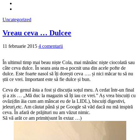
Uncategorized
Vreau ceva … Dulcee
11 februarie 2015
4 comentarii
În ultimul timp mai beau niște Cola, mai mănânc niște ciocolată sau
câte ceva dulce. În seara asta m-a pocnit una din acele pofte de
dulce. Este foarte nasol să îți dorești ceva …. și nici măcar tu să nu
știi ce vrei. Important este să fie dulce și bun.
Ceva de genul ăsta a fost și discuția soțul meu. A cedat într-un final
și a zis … „Mă duc la magazin să îți iau ce vrei.” Aș vrea biscuiți cu
ovăz(din ăia cum am mâncat eu de la LIDL), biscuiți digestivi,
jeleuri,etc. Am căutat până și pe Google să văd dacă nu mă inspiră
ceva. În afară de prăjituri nu am văzut nimic.
Să vă arăt ce am primit(sunt în extaz …)