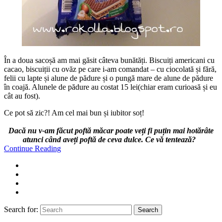
În a doua sacoșă am mai găsit câteva bunătăți. Biscuiți americani cu
cacao, biscuiții cu ovăz pe care i-am comandat – cu ciocolată și fără,
felii cu lapte și alune de pădure și o pungă mare de alune de pădure
în coajă. Alunele de pădure au costat 15 lei(chiar eram curioasă și eu
cât au fost).
Ce pot să zic?! Am cel mai bun și iubitor soț!
Dacă nu v-am făcut poftă măcar poate veți fi puțin mai hotărâte
atunci când aveți poftă de ceva dulce. Ce vă tentează?
Continue Reading
Search for:
Search