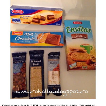
Soțul meu a fost la LIDL și m-a umplut de bunătăți. Biscuiți cu