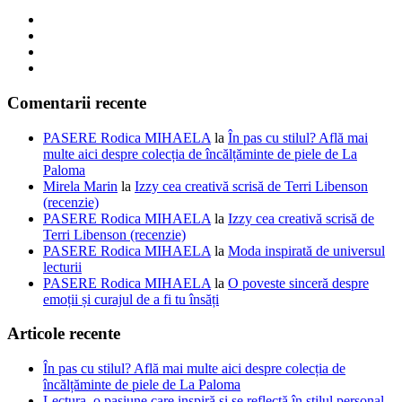
Comentarii recente
PASERE Rodica MIHAELA
la
În pas cu stilul? Află mai
multe aici despre colecția de încălțăminte de piele de La
Paloma
Mirela Marin
la
Izzy cea creativă scrisă de Terri Libenson
(recenzie)
PASERE Rodica MIHAELA
la
Izzy cea creativă scrisă de
Terri Libenson (recenzie)
PASERE Rodica MIHAELA
la
Moda inspirată de universul
lecturii
PASERE Rodica MIHAELA
la
O poveste sinceră despre
emoții și curajul de a fi tu însăți
Articole recente
În pas cu stilul? Află mai multe aici despre colecția de
încălțăminte de piele de La Paloma
Lectura, o pasiune care inspiră și se reflectă în stilul personal