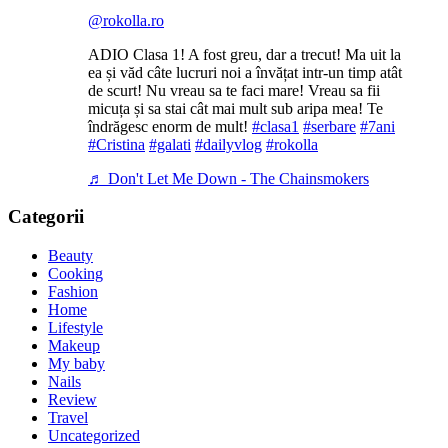
@rokolla.ro
ADIO Clasa 1! A fost greu, dar a trecut! Ma uit la
ea și văd câte lucruri noi a învățat intr-un timp atât
de scurt! Nu vreau sa te faci mare! Vreau sa fii
micuța și sa stai cât mai mult sub aripa mea! Te
îndrăgesc enorm de mult!
#clasa1
#serbare
#7ani
#Cristina
#galati
#dailyvlog
#rokolla
♬ Don't Let Me Down - The Chainsmokers
Categorii
Beauty
Cooking
Fashion
Home
Lifestyle
Makeup
My baby
Nails
Review
Travel
Uncategorized