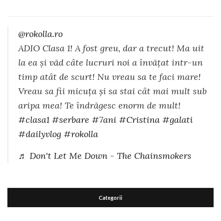
@rokolla.ro
ADIO Clasa 1! A fost greu, dar a trecut! Ma uit
la ea și văd câte lucruri noi a învățat intr-un
timp atât de scurt! Nu vreau sa te faci mare!
Vreau sa fii micuța și sa stai cât mai mult sub
aripa mea! Te îndrăgesc enorm de mult!
#clasa1
#serbare
#7ani
#Cristina
#galati
#dailyvlog
#rokolla
♬ Don't Let Me Down - The Chainsmokers
Categorii