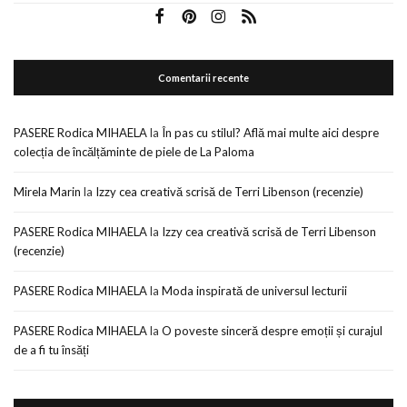
Comentarii recente
PASERE Rodica MIHAELA
la
În pas cu stilul? Află mai multe aici despre
colecția de încălțăminte de piele de La Paloma
Mirela Marin
la
Izzy cea creativă scrisă de Terri Libenson (recenzie)
PASERE Rodica MIHAELA
la
Izzy cea creativă scrisă de Terri Libenson
(recenzie)
PASERE Rodica MIHAELA
la
Moda inspirată de universul lecturii
PASERE Rodica MIHAELA
la
O poveste sinceră despre emoții și curajul
de a fi tu însăți