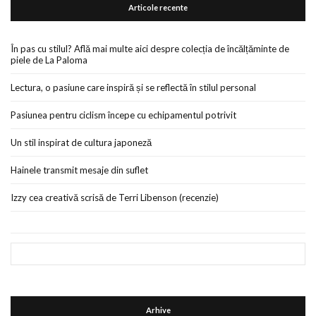
Articole recente
În pas cu stilul? Află mai multe aici despre colecția de încălțăminte de
piele de La Paloma
Lectura, o pasiune care inspiră și se reflectă în stilul personal
Pasiunea pentru ciclism începe cu echipamentul potrivit
Un stil inspirat de cultura japoneză
Hainele transmit mesaje din suflet
Izzy cea creativă scrisă de Terri Libenson (recenzie)
Arhive