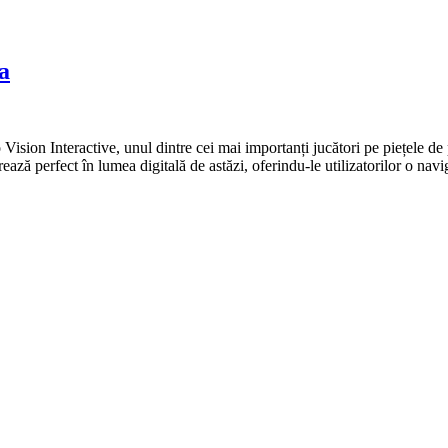
a
sion Interactive, unul dintre cei mai importanți jucători pe piețele de p
rează perfect în lumea digitală de astăzi, oferindu-le utilizatorilor o na