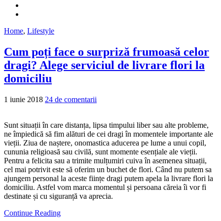
Home
,
Lifestyle
Cum poți face o surpriză frumoasă celor
dragi? Alege serviciul de livrare flori la
domiciliu
1 iunie 2018
24 de comentarii
Sunt situații în care distanța, lipsa timpului liber sau alte probleme,
ne împiedică să fim alături de cei dragi în momentele importante ale
vieții. Ziua de naștere, onomastica aducerea pe lume a unui copil,
cununia religioasă sau civilă, sunt momente esențiale ale vieții.
Pentru a felicita sau a trimite mulțumiri cuiva în asemenea situații,
cel mai potrivit este să oferim un buchet de flori. Când nu putem sa
ajungem personal la aceste ființe dragi putem apela la livrare flori la
domiciliu. Astfel vom marca momentul și persoana căreia îi vor fi
destinate și cu siguranță va aprecia.
Continue Reading