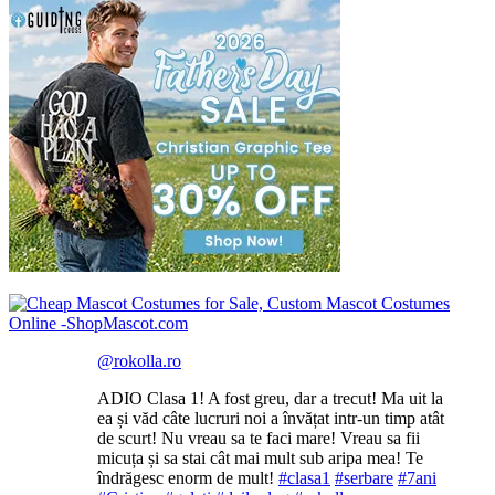
@rokolla.ro
ADIO Clasa 1! A fost greu, dar a trecut! Ma uit la
ea și văd câte lucruri noi a învățat intr-un timp atât
de scurt! Nu vreau sa te faci mare! Vreau sa fii
micuța și sa stai cât mai mult sub aripa mea! Te
îndrăgesc enorm de mult!
#clasa1
#serbare
#7ani