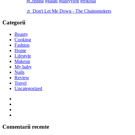
#Cristina
#galati
#dailyvlog
#rokolla
♬ Don't Let Me Down - The Chainsmokers
Categorii
Beauty
Cooking
Fashion
Home
Lifestyle
Makeup
My baby
Nails
Review
Travel
Uncategorized
Comentarii recente