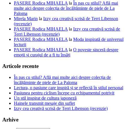
PASERE Rodica MIHAELA
la
În pas cu stilul? Află mai
multe aici despre colecția de încălțăminte de piele de La
Paloma
Mirela Marin
la
Izzy cea creativă scrisă de Terri Libenson
(recenzie)
PASERE Rodica MIHAELA
la
Izzy cea creativă scrisă de
Terri Libenson (recenzie)
PASERE Rodica MIHAELA
la
Moda inspirată de universul
lecturii
PASERE Rodica MIHAELA
la
O poveste sinceră despre
emoții și curajul de a fi tu însăți
Articole recente
În pas cu stilul? Află mai multe aici despre colecția de
încălțăminte de piele de La Paloma
Lectura, o pasiune care inspiră și se reflectă în stilul personal
Pasiunea pentru ciclism începe cu echipamentul potrivit
Un stil inspirat de cultura japoneză
Hainele transmit mesaje din suflet
Izzy cea creativă scrisă de Terri Libenson (recenzie)
Arhive