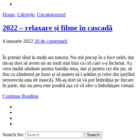
Home
,
Lifestyle
,
Uncategorized
2022 – relaxare și filme în cascadă
4 ianuarie 2022
20 de comentarii
În primul rând la mulți ani tuturor. Nu mă pricep în a face urări, dar
mi-aș dori să avem un an mult mai bun ca cel care s-a încheiat. Aș
vrea multă sănătate pentru familia mea, dar și pentru cei din jur, să
fim cu zâmbetul pe buze și să putem să-l arătăm și celor din jur(fără
nenorocita asta de mască). Mi-aș dori să vă pot îmbrățișa pe fiecare
în parte, dar nu prea este posibil așa că vă ofer o îmbrățișare virtual.
Continue Reading
Search for:
Search