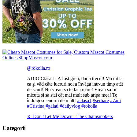
@rokolla.ro
ADIO Clasa 1! A fost greu, dar a trecut! Ma uit la
ea și văd câte lucruri noi a învățat intr-un timp atât
de scurt! Nu vreau sa te faci mare! Vreau sa fii
micuța și sa stai cât mai mult sub aripa mea! Te
îndrăgesc enorm de mult!
#clasa1
#serbare
#7ani
#Cristina
#galati
#dailyvlog
#rokolla
♬ Don't Let Me Down - The Chainsmokers
Categorii