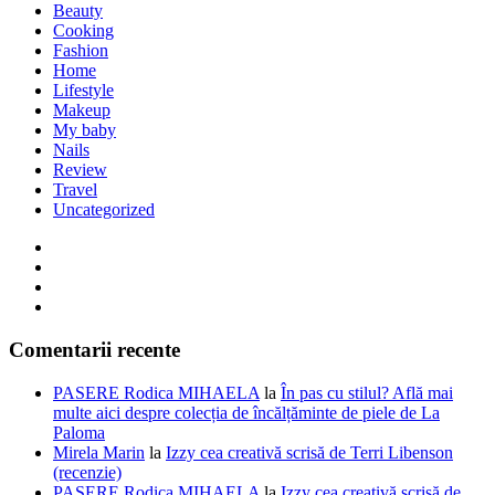
Beauty
Cooking
Fashion
Home
Lifestyle
Makeup
My baby
Nails
Review
Travel
Uncategorized
Comentarii recente
PASERE Rodica MIHAELA
la
În pas cu stilul? Află mai
multe aici despre colecția de încălțăminte de piele de La
Paloma
Mirela Marin
la
Izzy cea creativă scrisă de Terri Libenson
(recenzie)
PASERE Rodica MIHAELA
la
Izzy cea creativă scrisă de