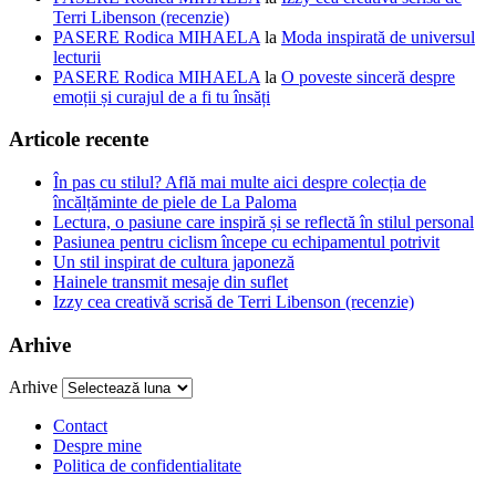
Terri Libenson (recenzie)
PASERE Rodica MIHAELA
la
Moda inspirată de universul
lecturii
PASERE Rodica MIHAELA
la
O poveste sinceră despre
emoții și curajul de a fi tu însăți
Articole recente
În pas cu stilul? Află mai multe aici despre colecția de
încălțăminte de piele de La Paloma
Lectura, o pasiune care inspiră și se reflectă în stilul personal
Pasiunea pentru ciclism începe cu echipamentul potrivit
Un stil inspirat de cultura japoneză
Hainele transmit mesaje din suflet
Izzy cea creativă scrisă de Terri Libenson (recenzie)
Arhive
Arhive
Contact
Despre mine
Politica de confidentialitate