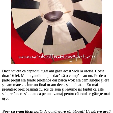
Dacă tot era ca capitolul tigăi am găsit acest wok la ofertă. Costa
doar 16 lei. M-am gândit un pic dacă să o cumpăr sau nu. Pe de o
parte prețul era foarte prietenos dar parca wok era cam subțire și era
și cam mare … Într-un final m-am decis și am luat-o. Eu mai
pregătesc orez basmati cu sos de soia și legume iar faptul că este
subțire încerc să o iau ca pe un avantaj pentru că totul se gătește mai
ușor.
Sper că v-am făcut poftă de o mâncare sănătoasă! Ce părere aveți