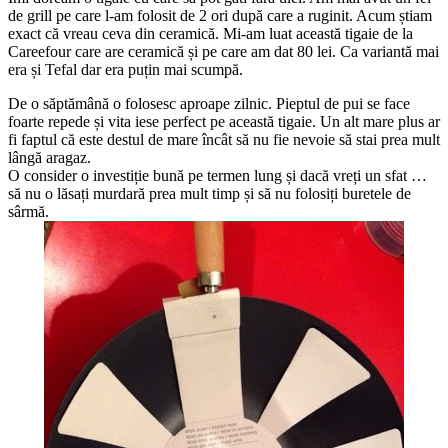
de grill pe care l-am folosit de 2 ori după care a ruginit. Acum știam
exact că vreau ceva din ceramică. Mi-am luat această tigaie de la
Careefour care are ceramică și pe care am dat 80 lei. Ca variantă mai
era și Tefal dar era puțin mai scumpă.
De o săptămână o folosesc aproape zilnic. Pieptul de pui se face
foarte repede și vita iese perfect pe această tigaie. Un alt mare plus ar
fi faptul că este destul de mare încât să nu fie nevoie să stai prea mult
lângă aragaz.
O consider o investiție bună pe termen lung și dacă vreți un sfat …
să nu o lăsați murdară prea mult timp și să nu folosiți buretele de
sârmă.