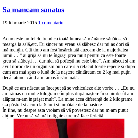
Sa mancam sanatos
19 februarie 2015
1 comentariu
Acum este un fel de trend ca toată lumea să mănânce sănătos, să
meargă la sală,etc. Eu sincer nu vreau să slăbesc dar mi-aș dori să
mă mențin. Cât timp am fost însărcinată auzeam de la majoritatea
lumii … ” ai grijă să nu te îngrăși prea mult pentru ca este foarte
greu să slăbești … dar nici să poftești nu este bine”. Am născut și am
avut noroc de un organism bun care s-a refăcut foarte repede și după
cum am mai spus o lună de la naștere cântăream cu 2 kg mai puțin
decât atunci când am rămas însărcinată.
După ce am născut au început să se vehiculeze alte vorbe … „Eu nu
am rămas cu multe kilograme în plus după naștere în schimb cât am
alăptat m-am îngrășat mult”. La mine acea diferență de 2 kilograme
s-a păstrat și acum la 6 luni și jumătate de la naștere.
În fine, nu despre asta vroiam să vă povestesc dar nu m-am putut
abține. Vreau să vă arăt o tigaie care mă face fericită.