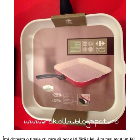
Îmi doream o tigaie cu care să pot găti fără ulei. Am mai avut un fel