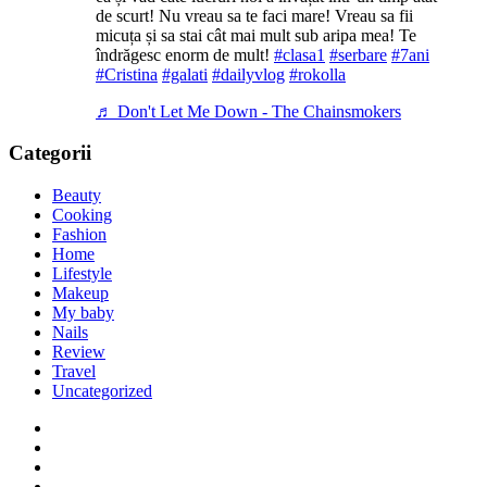
de scurt! Nu vreau sa te faci mare! Vreau sa fii
micuța și sa stai cât mai mult sub aripa mea! Te
îndrăgesc enorm de mult!
#clasa1
#serbare
#7ani
#Cristina
#galati
#dailyvlog
#rokolla
♬ Don't Let Me Down - The Chainsmokers
Categorii
Beauty
Cooking
Fashion
Home
Lifestyle
Makeup
My baby
Nails
Review
Travel
Uncategorized