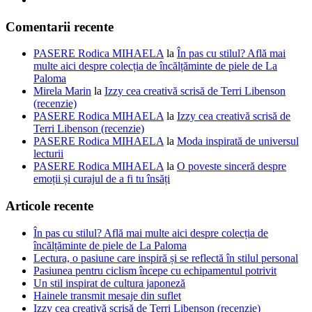
Comentarii recente
PASERE Rodica MIHAELA
la
În pas cu stilul? Află mai
multe aici despre colecția de încălțăminte de piele de La
Paloma
Mirela Marin
la
Izzy cea creativă scrisă de Terri Libenson
(recenzie)
PASERE Rodica MIHAELA
la
Izzy cea creativă scrisă de
Terri Libenson (recenzie)
PASERE Rodica MIHAELA
la
Moda inspirată de universul
lecturii
PASERE Rodica MIHAELA
la
O poveste sinceră despre
emoții și curajul de a fi tu însăți
Articole recente
În pas cu stilul? Află mai multe aici despre colecția de
încălțăminte de piele de La Paloma
Lectura, o pasiune care inspiră și se reflectă în stilul personal
Pasiunea pentru ciclism începe cu echipamentul potrivit
Un stil inspirat de cultura japoneză
Hainele transmit mesaje din suflet
Izzy cea creativă scrisă de Terri Libenson (recenzie)