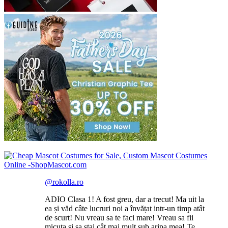
@rokolla.ro
ADIO Clasa 1! A fost greu, dar a trecut! Ma uit la
ea și văd câte lucruri noi a învățat intr-un timp atât
de scurt! Nu vreau sa te faci mare! Vreau sa fii
micuța și sa stai cât mai mult sub aripa mea! Te