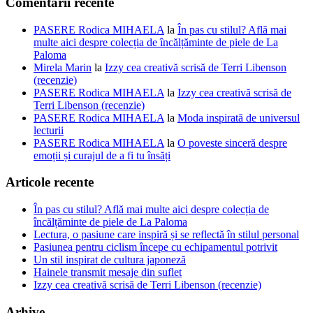
Comentarii recente
PASERE Rodica MIHAELA
la
În pas cu stilul? Află mai
multe aici despre colecția de încălțăminte de piele de La
Paloma
Mirela Marin
la
Izzy cea creativă scrisă de Terri Libenson
(recenzie)
PASERE Rodica MIHAELA
la
Izzy cea creativă scrisă de
Terri Libenson (recenzie)
PASERE Rodica MIHAELA
la
Moda inspirată de universul
lecturii
PASERE Rodica MIHAELA
la
O poveste sinceră despre
emoții și curajul de a fi tu însăți
Articole recente
În pas cu stilul? Află mai multe aici despre colecția de
încălțăminte de piele de La Paloma
Lectura, o pasiune care inspiră și se reflectă în stilul personal
Pasiunea pentru ciclism începe cu echipamentul potrivit
Un stil inspirat de cultura japoneză
Hainele transmit mesaje din suflet
Izzy cea creativă scrisă de Terri Libenson (recenzie)
Arhive