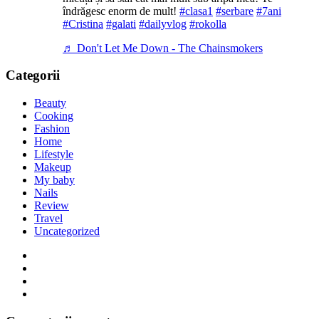
îndrăgesc enorm de mult!
#clasa1
#serbare
#7ani
#Cristina
#galati
#dailyvlog
#rokolla
♬ Don't Let Me Down - The Chainsmokers
Categorii
Beauty
Cooking
Fashion
Home
Lifestyle
Makeup
My baby
Nails
Review
Travel
Uncategorized