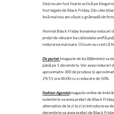
Deși nu am fost foarte activă pe blogul m
fost legate de Black Friday. Din câte știa
însă mai nou am văzut o grămadă de firme 
Normal Black Friday înseamna reduceri de
prețul de vânzare ba câteodata umflă puți
reducerea mai mare. Oricum eu cred că fir
De purtat
(magazin de încălțăminte) va da
până pe 1 decembrie. Vor avea reduceri d
aproximativ 300 de produse și aproximativ
29/11 ora 00:00 cu o reducere de 50%.
Fashion Agenda
(magazin online de îmbră
noiembrie va avea prețuri de Black Friday
alternative de la zi la zi și introducerea 
decembrie va avea prețuri de Black Frida