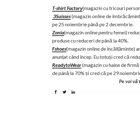
T-shirt Factory
(magazin cu tricouri perso
3Suisses
(magazin online de îmbrăcăminte 
pe 25 noiembrie până pe 2 decembrie.
Zonia
(magazin online pentru femei) reduc
produse cu reduceri de până la 40%.
Fshoes
(magazin online de încălțăminte) am
anunțat când încep. Eu totuși cred că red
ReadytoWear
(magazin cu haine de firmă a
de până la 70% și cred că pe 29 noiembrie
Pe voi vă