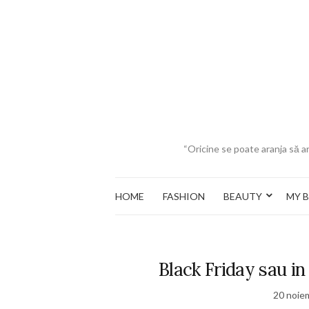
“Oricine se poate aranja să ar
HOME
FASHION
BEAUTY
MY 
Black Friday sau in
20 noie