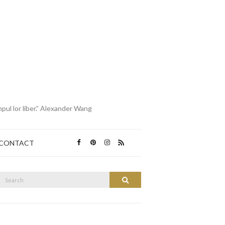
mpul lor liber.” Alexander Wang
CONTACT
Search
Search
or: