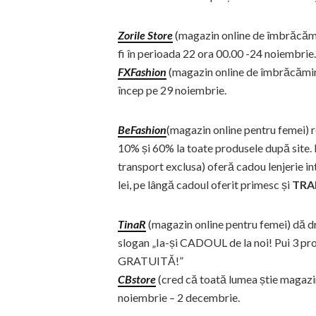
Zorile Store
(magazin online de îmbrăcămin
fi în perioada 22 ora 00.00 -24 noiembrie.
FXFashion
(magazin online de îmbrăcăminte
încep pe 29 noiembrie.
BeFashion
(magazin online pentru femei) r
10% și 60% la toate produsele după site.
transport exclusa) oferă cadou lenjerie 
lei, pe lângă cadoul oferit primesc și
TRA
TinaR
(magazin online pentru femei) dă dr
slogan „Ia-și CADOUL de la noi! Pui 3 prod
GRATUITĂ!”
CBstore
(cred că toată lumea știe magazin
noiembrie – 2 decembrie.