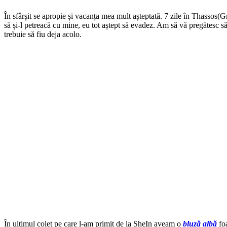
În sfârșit se apropie și vacanța mea mult așteptată. 7 zile în Thassos(
să și-l petreacă cu mine, eu tot aștept să evadez. Am să vă pregătesc să
trebuie să fiu deja acolo.
În ultimul
colet pe care l-am primit de la SheIn aveam o
bluză albă
foa