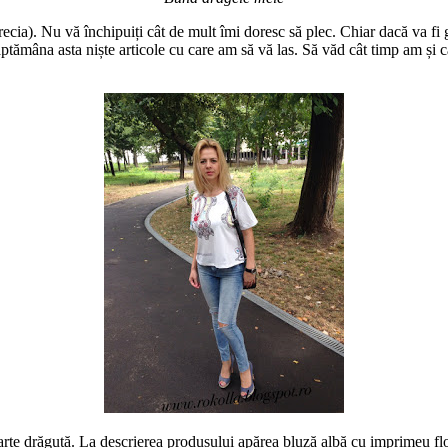
Grecia). Nu vă închipuiți cât de mult îmi doresc să plec. Chiar dacă va f
ptămâna asta niște articole cu care am să vă las. Să văd cât timp am și c
rte drăguță. La descrierea produsului apărea bluză albă cu imprimeu fl