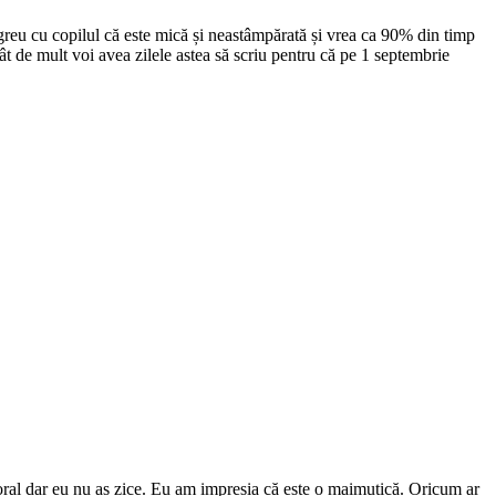
i greu cu copilul că este mică și neastâmpărată și vrea ca 90% din timp
ât de mult voi avea zilele astea să scriu pentru că pe 1 septembrie
oral dar eu nu aș zice. Eu am impresia că este o maimuțică. Oricum ar