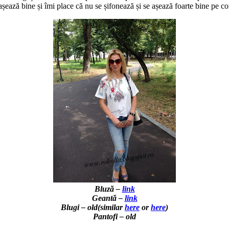
așează bine și îmi place că nu se șifonează și se așează foarte bine pe co
Bluză –
link
Geantă –
link
Blugi – old(similar
here
or
here
)
Pantofi – old