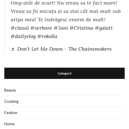
timp atât de scurt! Nu vreau sa te faci mare!
Vreau sa fii micuța și sa stai cât mai mult sub
aripa mea! Te îndrăgesc enorm de mult!
#clasa1
#serbare
#7ani
#Cristina
#galati
#dailyvlog
#rokolla
♬ Don't Let Me Down - The Chainsmokers
Categorii
Beauty
Cooking
Fashion
Home