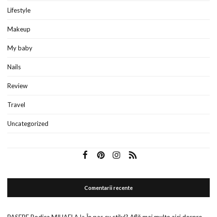
Lifestyle
Makeup
My baby
Nails
Review
Travel
Uncategorized
Comentarii recente
PASERE Rodica MIHAELA
la
În pas cu stilul? Află mai multe aici despre