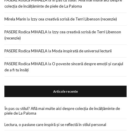
colecția de încălțăminte de piele de La Paloma
Mirela Marin
la
Izzy cea creativă scrisă de Terri Libenson (recenzie)
PASERE Rodica MIHAELA
la
Izzy cea creativă scrisă de Terri Libenson
(recenzie)
PASERE Rodica MIHAELA
la
Moda inspirată de universul lecturii
PASERE Rodica MIHAELA
la
O poveste sinceră despre emoții și curajul
de a fi tu însăți
Articole recente
În pas cu stilul? Află mai multe aici despre colecția de încălțăminte de
piele de La Paloma
Lectura, o pasiune care inspiră și se reflectă în stilul personal