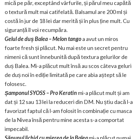
mică pe păr, exceptând vârfurile, și părul meu capătă
o textură mult mai catifelată. Balsamul are 200 ml și
costă în jur de 18 lei dar merită și în plus ține mult. Cu
siguranță îl voi recumpăra.
Gelul de duș Balea – Melon tango
a avut un miros
foarte fresh și plăcut. Nu mai este un secret pentru
nimeni că sunt înnebunită după textura gelurilor de
duș Balea. Mi-a plăcut mult însă au scos câteva geluri
de duș noi în ediție limitată pe care abia aștept să le
folosesc.
Șamponul SYOSS – Pro Keratin
mi-a plăcut mult și am
dat și 12 sau 13 lei la reduceri din DM. Nu știu dacă l-a
favorizat faptul că l-am folosit în combinație cu masca
de la Nivea însă pentru mine acesta s-a comportat
impecabil.
Săpunul lichid cu mierea de la Balea
mi-a plăcut numai