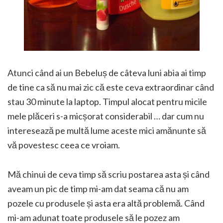
Atunci când ai un Bebeluș de câteva luni abia ai timp
de tine ca să nu mai zic că este ceva extraordinar când
stau 30 minute la laptop. Timpul alocat pentru micile
mele plăceri s-a micșorat considerabil … dar cum nu
interesează pe multă lume aceste mici amănunte să
vă povestesc ceea ce vroiam.
Mă chinui de ceva timp să scriu postarea asta și când
aveam un pic de timp mi-am dat seama că nu am
pozele cu produsele și asta era altă problemă. Când
mi-am adunat toate produsele să le pozez am