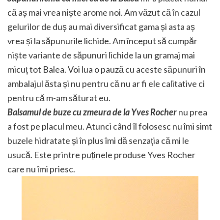
că aș mai vrea niște arome noi. Am văzut că în cazul
gelurilor de duș au mai diversificat gama și asta aș
vrea și la săpunurile lichide. Am început să cumpăr
niște variante de săpunuri lichide la un gramaj mai
micuț tot Balea. Voi lua o pauză cu aceste săpunuri în
ambalajul ăsta și nu pentru că nu ar fi ele calitative ci
pentru că m-am săturat eu.
Balsamul de buze cu zmeura de la Yves Rocher
nu prea
a fost pe placul meu. Atunci când îl folosesc nu îmi simt
buzele hidratate și în plus îmi dă senzația că mi le
usucă. Este printre puținele produse Yves Rocher
care nu îmi priesc.