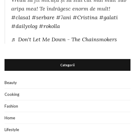
aripa mea! Te îndrăgesc enorm de mult!
#clasa1
#serbare
#7ani
#Cristina
#galati
#dailyvlog
#rokolla
♬ Don't Let Me Down - The Chainsmokers
Categorii
Beauty
Cooking
Fashion
Home
Lifestyle