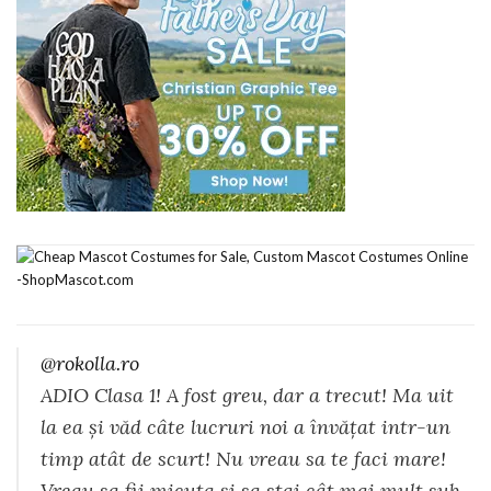
@rokolla.ro
ADIO Clasa 1! A fost greu, dar a trecut! Ma uit
la ea și văd câte lucruri noi a învățat intr-un
timp atât de scurt! Nu vreau sa te faci mare!
Vreau sa fii micuța și sa stai cât mai mult sub