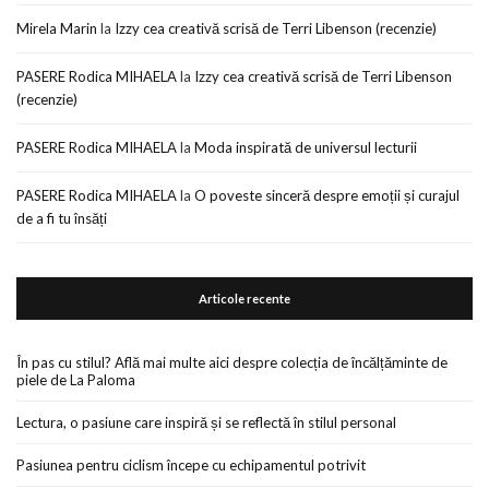
Mirela Marin
la
Izzy cea creativă scrisă de Terri Libenson (recenzie)
PASERE Rodica MIHAELA
la
Izzy cea creativă scrisă de Terri Libenson
(recenzie)
PASERE Rodica MIHAELA
la
Moda inspirată de universul lecturii
PASERE Rodica MIHAELA
la
O poveste sinceră despre emoții și curajul
de a fi tu însăți
Articole recente
În pas cu stilul? Află mai multe aici despre colecția de încălțăminte de
piele de La Paloma
Lectura, o pasiune care inspiră și se reflectă în stilul personal
Pasiunea pentru ciclism începe cu echipamentul potrivit