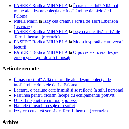
PASERE Rodica MIHAELA
la
În pas cu stilul? Află mai
multe aici despre colecția de încălțăminte de piele de La
Paloma
Mirela Marin
la
Izzy cea creativă scrisă de Terri Libenson
(recenzie)
PASERE Rodica MIHAELA
la
Izzy cea creativă scrisă de
Terri Libenson (recenzie)
PASERE Rodica MIHAELA
la
Moda inspirată de universul
lecturii
PASERE Rodica MIHAELA
la
O poveste sinceră despre
emoții și curajul de a fi tu însăți
Articole recente
În pas cu stilul? Află mai multe aici despre colecția de
încălțăminte de piele de La Paloma
Lectura, o pasiune care inspiră și se reflectă în stilul personal
Pasiunea pentru ciclism începe cu echipamentul potrivit
Un stil inspirat de cultura japoneză
Hainele transmit mesaje din suflet
Izzy cea creativă scrisă de Terri Libenson (recenzie)
Arhive