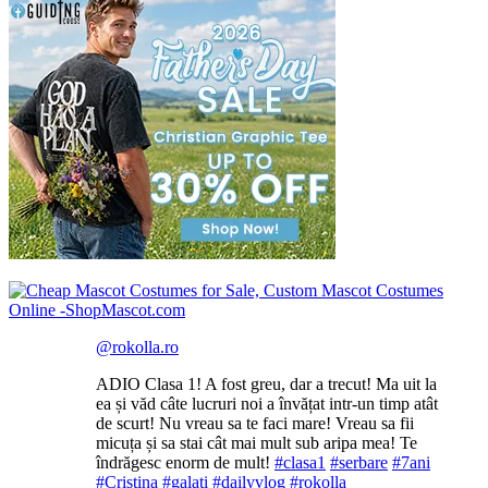
@rokolla.ro
ADIO Clasa 1! A fost greu, dar a trecut! Ma uit la
ea și văd câte lucruri noi a învățat intr-un timp atât
de scurt! Nu vreau sa te faci mare! Vreau sa fii
micuța și sa stai cât mai mult sub aripa mea! Te
îndrăgesc enorm de mult!
#clasa1
#serbare
#7ani
#Cristina
#galati
#dailyvlog
#rokolla