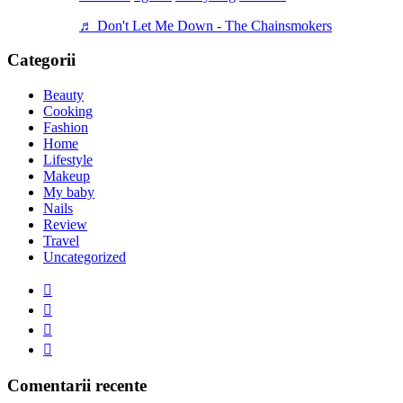
♬ Don't Let Me Down - The Chainsmokers
Categorii
Beauty
Cooking
Fashion
Home
Lifestyle
Makeup
My baby
Nails
Review
Travel
Uncategorized
Comentarii recente