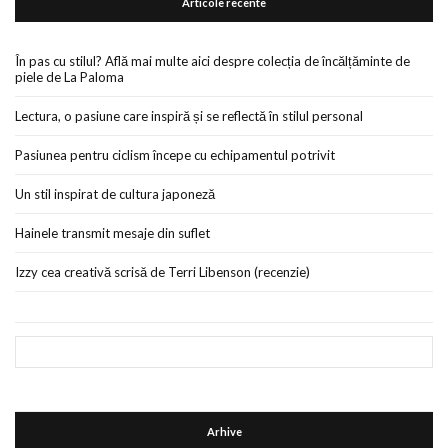
Articole recente
În pas cu stilul? Află mai multe aici despre colecția de încălțăminte de
piele de La Paloma
Lectura, o pasiune care inspiră și se reflectă în stilul personal
Pasiunea pentru ciclism începe cu echipamentul potrivit
Un stil inspirat de cultura japoneză
Hainele transmit mesaje din suflet
Izzy cea creativă scrisă de Terri Libenson (recenzie)
Arhive