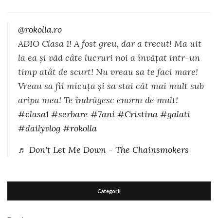
@rokolla.ro
ADIO Clasa 1! A fost greu, dar a trecut! Ma uit
la ea și văd câte lucruri noi a învățat intr-un
timp atât de scurt! Nu vreau sa te faci mare!
Vreau sa fii micuța și sa stai cât mai mult sub
aripa mea! Te îndrăgesc enorm de mult!
#clasa1
#serbare
#7ani
#Cristina
#galati
#dailyvlog
#rokolla
♬ Don't Let Me Down - The Chainsmokers
Categorii