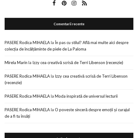
Comentarii recente
PASERE Rodica MIHAELA
la
În pas cu stilul? Află mai multe aici despre
colecția de încălțăminte de piele de La Paloma
Mirela Marin
la
Izzy cea creativă scrisă de Terri Libenson (recenzie)
PASERE Rodica MIHAELA
la
Izzy cea creativă scrisă de Terri Libenson
(recenzie)
PASERE Rodica MIHAELA
la
Moda inspirată de universul lecturii
PASERE Rodica MIHAELA
la
O poveste sinceră despre emoții și curajul
de a fi tu însăți