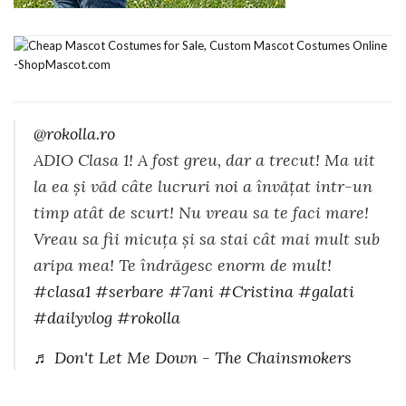
@rokolla.ro
ADIO Clasa 1! A fost greu, dar a trecut! Ma uit
la ea și văd câte lucruri noi a învățat intr-un
timp atât de scurt! Nu vreau sa te faci mare!
Vreau sa fii micuța și sa stai cât mai mult sub
aripa mea! Te îndrăgesc enorm de mult!
#clasa1
#serbare
#7ani
#Cristina
#galati
#dailyvlog
#rokolla
♬ Don't Let Me Down - The Chainsmokers