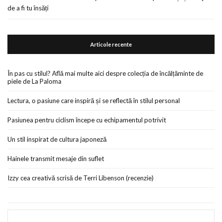
de a fi tu însăți
Articole recente
În pas cu stilul? Află mai multe aici despre colecția de încălțăminte de
piele de La Paloma
Lectura, o pasiune care inspiră și se reflectă în stilul personal
Pasiunea pentru ciclism începe cu echipamentul potrivit
Un stil inspirat de cultura japoneză
Hainele transmit mesaje din suflet
Izzy cea creativă scrisă de Terri Libenson (recenzie)