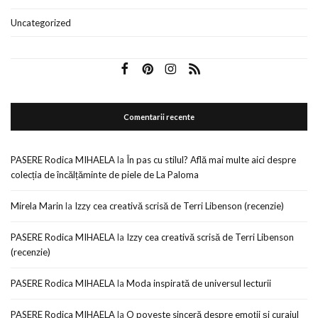
Uncategorized
Comentarii recente
PASERE Rodica MIHAELA
la
În pas cu stilul? Află mai multe aici despre
colecția de încălțăminte de piele de La Paloma
Mirela Marin
la
Izzy cea creativă scrisă de Terri Libenson (recenzie)
PASERE Rodica MIHAELA
la
Izzy cea creativă scrisă de Terri Libenson
(recenzie)
PASERE Rodica MIHAELA
la
Moda inspirată de universul lecturii
PASERE Rodica MIHAELA
la
O poveste sinceră despre emoții și curajul