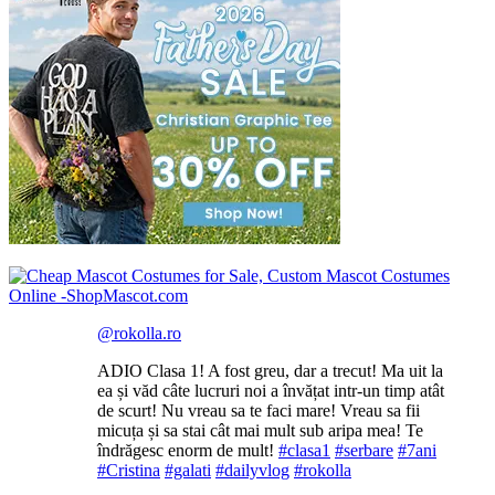
@rokolla.ro
ADIO Clasa 1! A fost greu, dar a trecut! Ma uit la
ea și văd câte lucruri noi a învățat intr-un timp atât
de scurt! Nu vreau sa te faci mare! Vreau sa fii
micuța și sa stai cât mai mult sub aripa mea! Te
îndrăgesc enorm de mult!
#clasa1
#serbare
#7ani
#Cristina
#galati
#dailyvlog
#rokolla