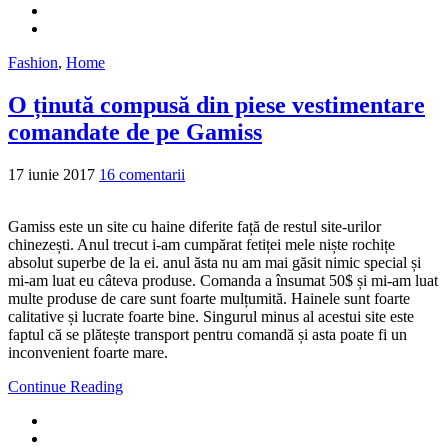
Fashion
,
Home
O ținută compusă din piese vestimentare
comandate de pe Gamiss
17 iunie 2017
16 comentarii
Gamiss este un site cu haine diferite față de restul site-urilor
chinezești. Anul trecut i-am cumpărat fetiței mele niște rochițe
absolut superbe de la ei. anul ăsta nu am mai găsit nimic special și
mi-am luat eu câteva produse. Comanda a însumat 50$ și mi-am luat
multe produse de care sunt foarte mulțumită. Hainele sunt foarte
calitative și lucrate foarte bine. Singurul minus al acestui site este
faptul că se plătește transport pentru comandă și asta poate fi un
inconvenient foarte mare.
Continue Reading