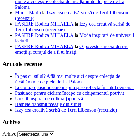
multe aici despre colecția de încălțăminte de piele de La
Paloma
Mirela Marin
la
Izzy cea creativă scrisă de Terri Libenson
(recenzie)
PASERE Rodica MIHAELA
la
Izzy cea creativă scrisă de
Terri Libenson (recenzie)
PASERE Rodica MIHAELA
la
Moda inspirată de universul
lecturii
PASERE Rodica MIHAELA
la
O poveste sinceră despre
emoții și curajul de a fi tu însăți
Articole recente
În pas cu stilul? Află mai multe aici despre colecția de
încălțăminte de piele de La Paloma
Lectura, o pasiune care inspiră și se reflectă în stilul personal
Pasiunea pentru ciclism începe cu echipamentul potrivit
Un stil inspirat de cultura japoneză
Hainele transmit mesaje din suflet
Izzy cea creativă scrisă de Terri Libenson (recenzie)
Arhive
Arhive