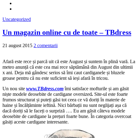
Uncategorized
Un magazin online cu de toate – TBdress
21 august 2015
2 comentarii
Afară este rece și parcă uit că este August și suntem în plină vară. La
meteo anunță că este cea mai rece săptămână din August din ultimii
x ani. Deja mă gândesc serios să îmi caut cardiganele și bluzele
groase pentru că nu este suficient să ieși afară în tricou.
Un nou site
www.TBdress.com
îmi satisface mofturile și am găsit
niște modele deosebite de cardigane oversized
.
Site-ul este foarte
frumos structurat și puteți găsi tot ceea ce vă doriți în materie de
haine și încălțăminte ieftină. Nici bărbații nu sunt neglijați așa că
dacă doriți să le faceți o surpriză …. Eu am găsit câteva modele
deosebite de cardigane la prețuri foarte bune. În categoria overcoat
găsiți aceste cardigane interesante.