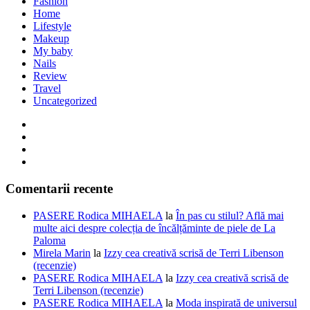
Fashion
Home
Lifestyle
Makeup
My baby
Nails
Review
Travel
Uncategorized
Comentarii recente
PASERE Rodica MIHAELA
la
În pas cu stilul? Află mai
multe aici despre colecția de încălțăminte de piele de La
Paloma
Mirela Marin
la
Izzy cea creativă scrisă de Terri Libenson
(recenzie)
PASERE Rodica MIHAELA
la
Izzy cea creativă scrisă de
Terri Libenson (recenzie)
PASERE Rodica MIHAELA
la
Moda inspirată de universul