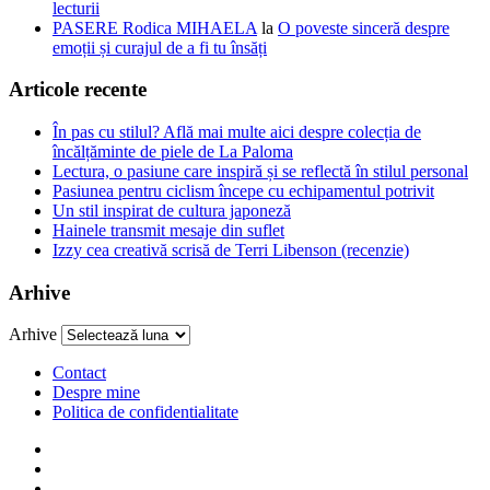
lecturii
PASERE Rodica MIHAELA
la
O poveste sinceră despre
emoții și curajul de a fi tu însăți
Articole recente
În pas cu stilul? Află mai multe aici despre colecția de
încălțăminte de piele de La Paloma
Lectura, o pasiune care inspiră și se reflectă în stilul personal
Pasiunea pentru ciclism începe cu echipamentul potrivit
Un stil inspirat de cultura japoneză
Hainele transmit mesaje din suflet
Izzy cea creativă scrisă de Terri Libenson (recenzie)
Arhive
Arhive
Contact
Despre mine
Politica de confidentialitate