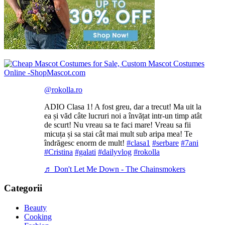
@rokolla.ro
ADIO Clasa 1! A fost greu, dar a trecut! Ma uit la
ea și văd câte lucruri noi a învățat intr-un timp atât
de scurt! Nu vreau sa te faci mare! Vreau sa fii
micuța și sa stai cât mai mult sub aripa mea! Te
îndrăgesc enorm de mult!
#clasa1
#serbare
#7ani
#Cristina
#galati
#dailyvlog
#rokolla
♬ Don't Let Me Down - The Chainsmokers
Categorii
Beauty
Cooking