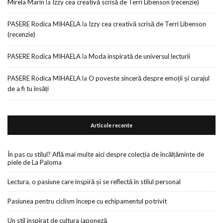
Mirela Marin
la
Izzy cea creativă scrisă de Terri Libenson (recenzie)
PASERE Rodica MIHAELA
la
Izzy cea creativă scrisă de Terri Libenson
(recenzie)
PASERE Rodica MIHAELA
la
Moda inspirată de universul lecturii
PASERE Rodica MIHAELA
la
O poveste sinceră despre emoții și curajul
de a fi tu însăți
Articole recente
În pas cu stilul? Află mai multe aici despre colecția de încălțăminte de
piele de La Paloma
Lectura, o pasiune care inspiră și se reflectă în stilul personal
Pasiunea pentru ciclism începe cu echipamentul potrivit
Un stil inspirat de cultura japoneză