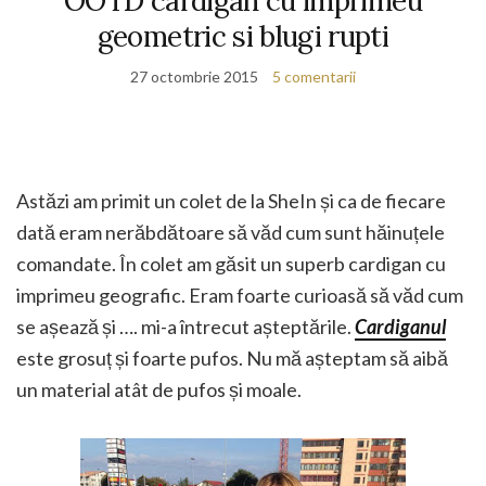
OOTD cardigan cu imprimeu
geometric si blugi rupti
27 octombrie 2015
5 comentarii
Astăzi am primit un colet de la SheIn și ca de fiecare
dată eram nerăbdătoare să văd cum sunt hăinuțele
comandate. În colet am găsit un superb cardigan cu
imprimeu geografic. Eram foarte curioasă să văd cum
se așează și …. mi-a întrecut așteptările.
Cardiganul
este grosuț și foarte pufos. Nu mă așteptam să aibă
un material atât de pufos și moale.