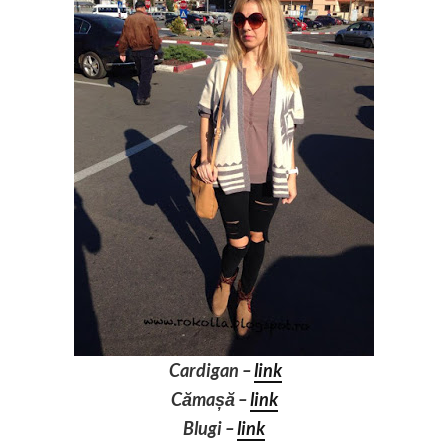
Cardigan –
link
Cămașă –
link
Blugi –
link