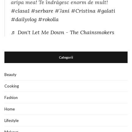
aripa mea! Te îndrăgesc enorm de mult!
#clasa1
#serbare
#7ani
#Cristina
#galati
#dailyvlog
#rokolla
♬ Don't Let Me Down - The Chainsmokers
Categorii
Beauty
Cooking
Fashion
Home
Lifestyle