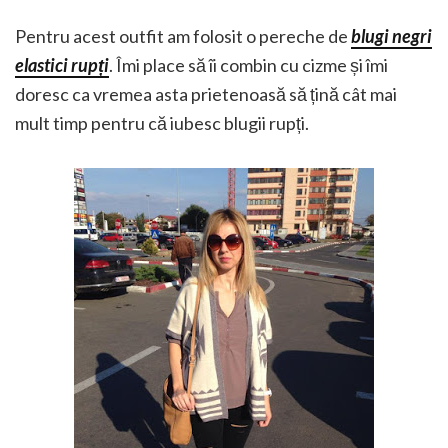
Pentru acest outfit am folosit o pereche de
blugi negri
elastici rupți
. Îmi place să îi combin cu cizme și îmi
doresc ca vremea asta prietenoasă să țină cât mai
mult timp pentru că iubesc blugii rupți.