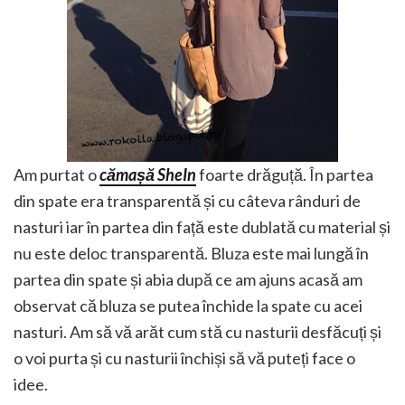
Am purtat o
cămașă SheIn
foarte drăguță. În partea
din spate era transparentă și cu câteva rânduri de
nasturi iar în partea din față este dublată cu material și
nu este deloc transparentă. Bluza este mai lungă în
partea din spate și abia după ce am ajuns acasă am
observat că bluza se putea închide la spate cu acei
nasturi. Am să vă arăt cum stă cu nasturii desfăcuți și
o voi purta și cu nasturii închiși să vă puteți face o
idee.