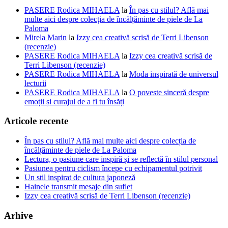
PASERE Rodica MIHAELA
la
În pas cu stilul? Află mai
multe aici despre colecția de încălțăminte de piele de La
Paloma
Mirela Marin
la
Izzy cea creativă scrisă de Terri Libenson
(recenzie)
PASERE Rodica MIHAELA
la
Izzy cea creativă scrisă de
Terri Libenson (recenzie)
PASERE Rodica MIHAELA
la
Moda inspirată de universul
lecturii
PASERE Rodica MIHAELA
la
O poveste sinceră despre
emoții și curajul de a fi tu însăți
Articole recente
În pas cu stilul? Află mai multe aici despre colecția de
încălțăminte de piele de La Paloma
Lectura, o pasiune care inspiră și se reflectă în stilul personal
Pasiunea pentru ciclism începe cu echipamentul potrivit
Un stil inspirat de cultura japoneză
Hainele transmit mesaje din suflet
Izzy cea creativă scrisă de Terri Libenson (recenzie)
Arhive