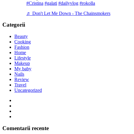
#Cristina
#galati
#dailyvlog
#rokolla
♬ Don't Let Me Down - The Chainsmokers
Categorii
Beauty
Cooking
Fashion
Home
Lifestyle
Makeup
My baby
Nails
Review
Travel
Uncategorized
Comentarii recente