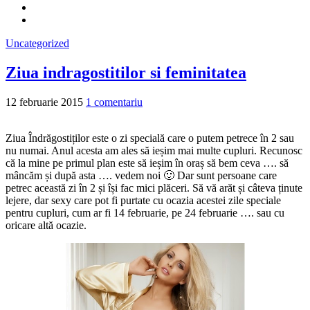
Uncategorized
Ziua indragostitilor si feminitatea
12 februarie 2015
1 comentariu
Ziua Îndrăgostiților este o zi specială care o putem petrece în 2 sau
nu numai. Anul acesta am ales să ieșim mai multe cupluri. Recunosc
că la mine pe primul plan este să ieșim în oraș să bem ceva …. să
mâncăm și după asta …. vedem noi 🙂 Dar sunt persoane care
petrec această zi în 2 și își fac mici plăceri. Să vă arăt și câteva ținute
lejere, dar sexy care pot fi purtate cu ocazia acestei zile speciale
pentru cupluri, cum ar fi 14 februarie, pe 24 februarie …. sau cu
oricare altă ocazie.