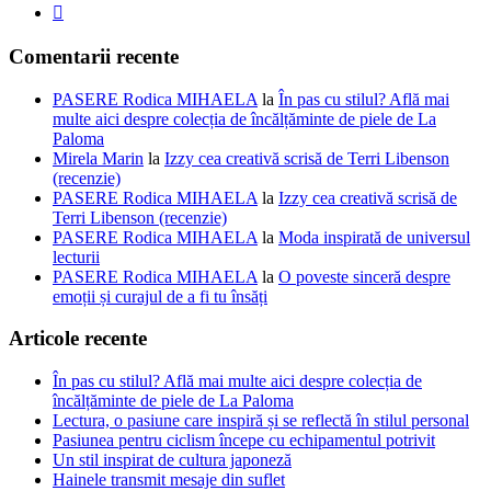
Comentarii recente
PASERE Rodica MIHAELA
la
În pas cu stilul? Află mai
multe aici despre colecția de încălțăminte de piele de La
Paloma
Mirela Marin
la
Izzy cea creativă scrisă de Terri Libenson
(recenzie)
PASERE Rodica MIHAELA
la
Izzy cea creativă scrisă de
Terri Libenson (recenzie)
PASERE Rodica MIHAELA
la
Moda inspirată de universul
lecturii
PASERE Rodica MIHAELA
la
O poveste sinceră despre
emoții și curajul de a fi tu însăți
Articole recente
În pas cu stilul? Află mai multe aici despre colecția de
încălțăminte de piele de La Paloma
Lectura, o pasiune care inspiră și se reflectă în stilul personal
Pasiunea pentru ciclism începe cu echipamentul potrivit
Un stil inspirat de cultura japoneză
Hainele transmit mesaje din suflet