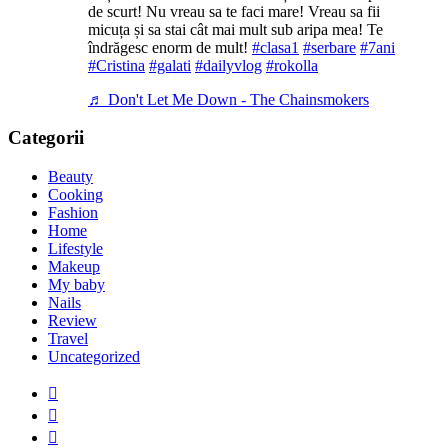
de scurt! Nu vreau sa te faci mare! Vreau sa fii
micuța și sa stai cât mai mult sub aripa mea! Te
îndrăgesc enorm de mult!
#clasa1
#serbare
#7ani
#Cristina
#galati
#dailyvlog
#rokolla
♬ Don't Let Me Down - The Chainsmokers
Categorii
Beauty
Cooking
Fashion
Home
Lifestyle
Makeup
My baby
Nails
Review
Travel
Uncategorized