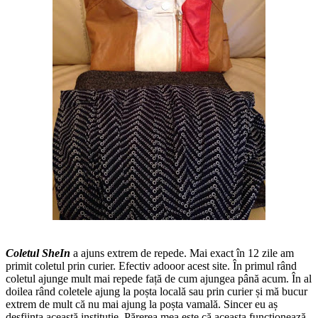
Coletul SheIn
a ajuns extrem de repede. Mai exact în 12 zile am
primit coletul prin curier. Efectiv adooor acest site. În primul rând
coletul ajunge mult mai repede față de cum ajungea până acum. În al
doilea rând coletele ajung la poșta locală sau prin curier și mă bucur
extrem de mult că nu mai ajung la poșta vamală. Sincer eu aș
desființa această instituție. Părerea mea este că aceasta funcționează