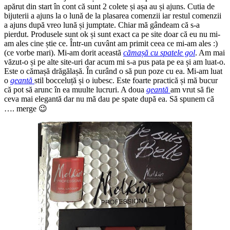
apărut din start în cont că sunt 2 colete și așa au și ajuns. Cutia de
bijuterii a ajuns la o lună de la plasarea comenzii iar restul comenzii
a ajuns după vreo lună și jumptate. Chiar mă gândeam că s-a
pierdut. Produsele sunt ok și sunt exact ca pe site doar că eu nu mi-
am ales cine știe ce. Într-un cuvânt am primit ceea ce mi-am ales :)
(ce vorbe mari). Mi-am dorit această
cămașă cu spatele gol
. Am mai
văzut-o și pe alte site-uri dar acum mi s-a pus pata pe ea și am luat-o.
Este o cămașă drăgălașă. În curând o să pun poze cu ea. Mi-am luat
o
geantă
stil bocceluță și o iubesc. Este foarte practică și mă bucur
că pot să arunc în ea muulte lucruri. A doua
geantă
am vrut să fie
ceva mai elegantă dar nu mă dau pe spate după ea. Să spunem că
…. merge 😉