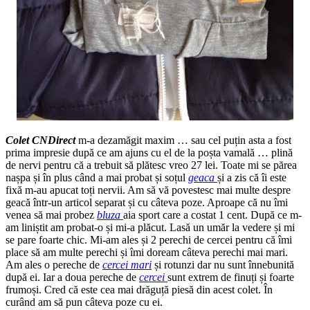
Colet CNDirect
m-a dezamăgit maxim … sau cel puțin asta a fost
prima impresie după ce am ajuns cu el de la poșta vamală … plină
de nervi pentru că a trebuit să plătesc vreo 27 lei. Toate mi se părea
nașpa și în plus când a mai probat și soțul
geaca
și a zis că îi este
fixă m-au apucat toți nervii. Am să vă povestesc mai multe despre
geacă într-un articol separat și cu câteva poze. Aproape că nu îmi
venea să mai probez
bluza
aia sport care a costat 1 cent. După ce m-
am liniștit am probat-o și mi-a plăcut. Lasă un umăr la vedere și mi
se pare foarte chic. Mi-am ales și 2 perechi de cercei pentru că îmi
place să am multe perechi și îmi doream câteva perechi mai mari.
Am ales o pereche de
cercei mari
și rotunzi dar nu sunt înnebunită
după ei. Iar a doua pereche de
cercei
sunt extrem de finuți și foarte
frumoși. Cred că este cea mai drăguță piesă din acest colet. În
curând am să pun câteva poze cu ei.