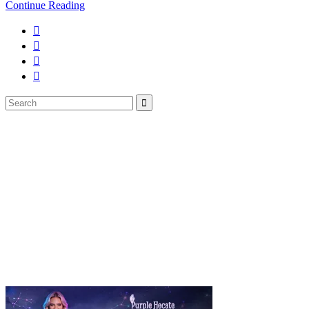
Continue Reading
Search
Search
for: