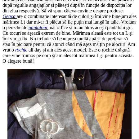
după regulile angajaților și plătești după în funcție de dispoziția lor
din ziua respectivă. Să vă spun câteva cuvinte despre produse.
Geaca
are o combinație interesantă de culori și îmi vine bine(am ales
mărimea L) dar mi-ar fi plăcut să fie puțin mai lungă în talie. Vroiam
o pereche de
pantaloni
mai office și m-au atras acești pantaloni gri.
Cu tocuri se așează extrem de bine. Mărimea aleasă este tot un L și
îmi vin la fix. Nu trebuie să beau prea multă apă și de preferat să
stau în picioare pentru că atunci când mă așez mă țin pe alocuri. Am
vrut o
rochie
all day și am ales acest model. Este o rochie drăguță
care vine frumos pe corp și am ales tot mărimea L și pentru aceasta.
O alegere bună!