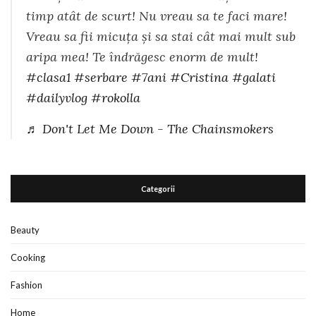
timp atât de scurt! Nu vreau sa te faci mare!
Vreau sa fii micuța și sa stai cât mai mult sub
aripa mea! Te îndrăgesc enorm de mult!
#clasa1
#serbare
#7ani
#Cristina
#galati
#dailyvlog
#rokolla
♬ Don't Let Me Down - The Chainsmokers
Categorii
Beauty
Cooking
Fashion
Home